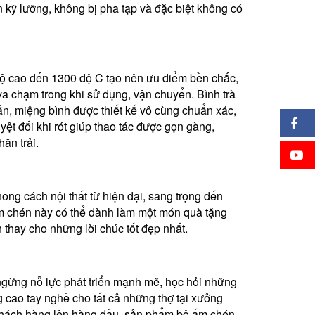
 kỹ lưỡng, không bị pha tạp và đặc biệt không có
ộ cao đến 1300 độ C tạo nên ưu điểm bền chắc,
va chạm trong khi sử dụng, vận chuyển. Bình trà
ắn, miệng bình được thiết kế vô cùng chuẩn xác,
yệt đối khi rót giúp thao tác được gọn gàng,
ăn trải.
ng cách nội thất từ hiện đại, sang trọng đến
ấm chén này có thể dành làm một món quà tặng
thay cho những lời chúc tốt đẹp nhất.
ngừng nỗ lực phát triển mạnh mẽ, học hỏi những
 cao tay nghề cho tất cả những thợ tại xưởng
 khách hàng lên hàng đầu, sản phẩm bộ ấm chén