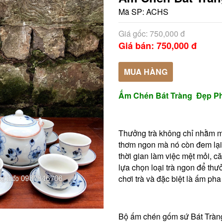
Mã SP:
ACHS
Giá gốc: 750,000 đ
Giá bán: 750,000 đ
MUA HÀNG
Ấm Chén Bát Tràng Đẹp P
Thưởng trà không chỉ nhằm m
thơm ngon mà nó còn đem lại s
thời gian làm việc mệt mỏi, căn
lựa chọn loại trà ngon để thư
chơi trà và đặc biệt là ấm ph
Bộ ấm chén gốm sứ Bát Tràng