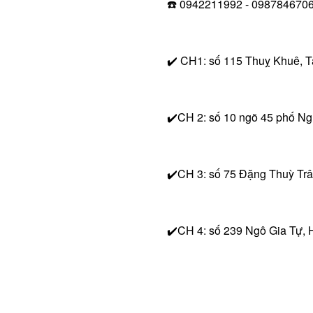
☎️ 0942211992 - 098784670
✔️ CH1: số 115 Thuỵ Khuê, T
✔️CH 2: số 10 ngõ 45 phố N
✔️CH 3: số 75 Đặng Thuỳ Trâ
✔️CH 4: số 239 Ngô Gia Tự, 