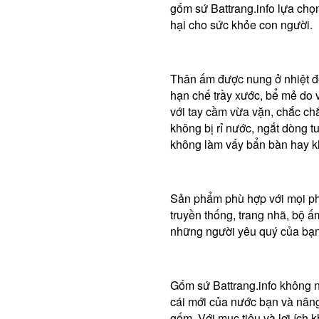
gốm sứ Battrang.info lựa chọn
hại cho sức khỏe con người.
Thân ấm được nung ở nhiệt đ
hạn chế trầy xước, bể mẻ do 
với tay cầm vừa vặn, chắc ch
không bị rỉ nước, ngắt dòng tu
không làm vấy bẩn bàn hay kh
Sản phẩm phù hợp với mọi pho
truyền thống, trang nhã, bộ 
những người yêu quý của bạn 
Gốm sứ Battrang.info không 
cái mới của nước bạn và nâng
gốm. Với mục tiêu và lợi ích