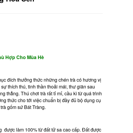
hù Hợp Cho Mùa Hè
ục đích thưởng thức những chén trà có hương vị
ự thích thú, tinh thần thoải mái, thư giãn sau
g thẳng. Thú chơi trà rất tỉ mỉ, cầu kì từ quá trình
ởng thức cho tới việc chuẩn bị đầy đủ bộ dụng cụ
a trà gốm sứ Bát Tràng.
 được làm 100% từ đất tử sa cao cấp. Đất được