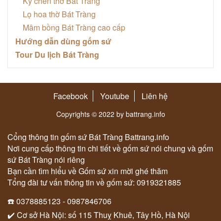
Kỷ chén thờ Bát Tràng
Lọ hoa thờ Bát Tràng
Mâm bồng Bát Tràng cao cấp
Hướng dẫn dùng gốm sứ
Tour Du lịch Bát Tràng
Facebook
Youtube
Liên hệ
Copyrights © 2022 by battrang.info
Cổng thông tin gốm sứ Bát Tràng Battrang.info
Nơi cung cấp thông tin chi tiết về gốm sứ nói chung và gốm
sứ Bát Tràng nói riêng
Bạn cần tìm hiểu về Gốm sứ xin mời ghé thăm
Tổng đài tư vấn thông tin về gốm sứ: 0919321885
☎️ 0378885123 - 0987846706
✔️ Cơ sở Hà Nội: số 115 Thuỵ Khuê, Tây Hồ, Hà Nội