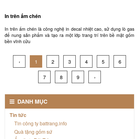
In trên ấm chén
In trên ấm chén là công nghệ in decal nhiệt cao, sử dụng lò gas
để nung sản phẩm và tạo ra một lớp trang trí trên bề mặt gốm
bền vĩnh cửu
‹
1
2
3
4
5
6
7
8
9
›
DANH MỤC
Tin tức
Tin công ty battrang.info
Quà tặng gốm sứ