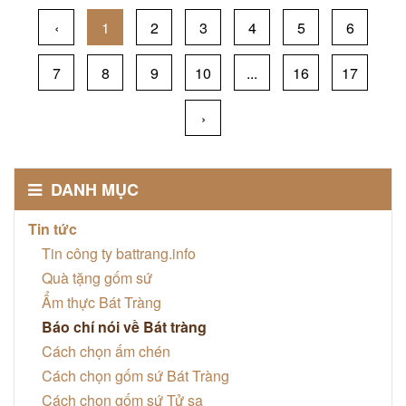
‹
1
2
3
4
5
6
7
8
9
10
...
16
17
›
DANH MỤC
Tin tức
Tin công ty battrang.info
Quà tặng gốm sứ
Ẩm thực Bát Tràng
Báo chí nói về Bát tràng
Cách chọn ấm chén
Cách chọn gốm sứ Bát Tràng
Cách chọn gốm sứ Tử sa