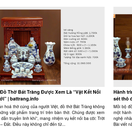
 Đồ Thờ Bát Tràng Được Xem Là “Vật Kết Nối
Hành trì
i” | battrang.info
sét thô 
ăn hoá thờ cúng của người Việt, đồ thờ Bát Tràng không
Mỗi bộ đồ
những vật phẩm trang trí trên bàn thờ. Chúng được xem
một hành 
 dẫn truyền linh khí”, mang nhiệm vụ kết nối ba cõi: Trời
nghệ nhân
– Đất. Điều này không chỉ đến từ...
Bài viết 