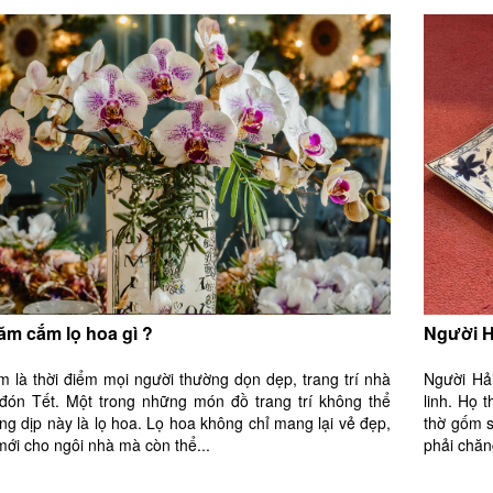
ăm cắm lọ hoa gì ?
Người H
m là thời điểm mọi người thường dọn dẹp, trang trí nhà
Người Hải
đón Tết. Một trong những món đồ trang trí không thể
linh. Họ 
ong dịp này là lọ hoa. Lọ hoa không chỉ mang lại vẻ đẹp,
thờ gốm s
mới cho ngôi nhà mà còn thể...
phải chăn