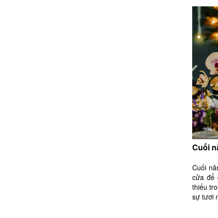
Cuối n
Cuối nă
cửa để 
thiếu tr
sự tươi 