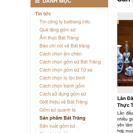
DANH MỤC
Tin tức
Tin công ty battrang.info
Quà tặng gốm sứ
Ẩm thực Bát Tràng
Báo chí nói về Bát tràng
Cách chọn ấm chén
Cách chọn gốm sứ Bát Tràng
Cách chọn gốm sứ Tử sa
Cách chọn lọ lộc bình
Cách chọn tranh gốm
Cách sử dụng gốm sứ
Lần Đầ
Giới thiệu về Bát Tràng
Thực T
Gốm sứ quanh ta
Lần đầu
Sản phẩm Bát Tràng
nhiều g
yên tâm
Sản xuất gốm sứ
hợp mua 