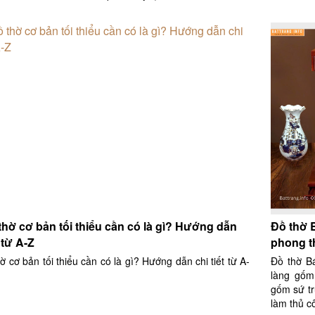
thờ cơ bản tối thiểu cần có là gì? Hướng dẫn
Đồ thờ 
t từ A-Z
phong t
ờ cơ bản tối thiểu cần có là gì? Hướng dẫn chi tiết từ A-
Đồ thờ Bá
làng gốm
gốm sứ tr
làm thủ c