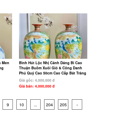
h Men
Bình Hút Lộc Nhị Cảnh Dáng Bí Cao
ng
Thuận Buồm Xuôi Gió & Công Danh
Phú Quý Cao 50cm Cao Cấp Bát Tràng
Giá gốc: 4,000,000 đ
Giá bán: 4,000,000 đ
9
10
...
204
205
›