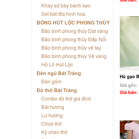
Khay sứ bày bánh kẹo
Set bát đĩa hình hoa
BÓNG HÚT LỘC PHONG THỦY
Bảo bình phong thủy Dát vàng
Bảo bình phong thủy Đắp Nổi
Bảo bình phong thủy vẽ tay
Bảo bình phong thủy Vẽ vàng
Hồ Lô Hút Lộc
Đèn ngủ Bát Tràng
Hũ gạo B
Đèn gốm
Giá gốc:
Đồ thờ Bát Tràng
Giá bán:
Combo đồ thờ gia đình
Bát hương
Lư hương
Choé thờ
Kỷ chén thờ