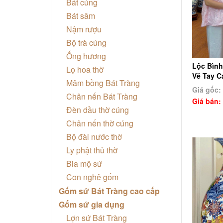
Bát cúng
Bát sâm
Nậm rượu
Bộ trà cúng
Ống hương
Lộc Bình
Lọ hoa thờ
Vẽ Tay C
Mâm bồng Bát Tràng
Giá gốc:
Chân nến Bát Tràng
Giá bán:
Đèn dầu thờ cúng
Chân nến thờ cúng
Bộ đài nước thờ
Ly phật thủ thờ
Bia mộ sứ
Con nghê gốm
Gốm sứ Bát Tràng cao cấp
Gốm sứ gia dụng
Lợn sứ Bát Tràng