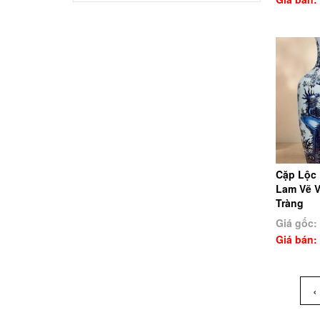
Cặp Lộc 
Lam Vẽ V
Tràng
Giá gốc:
Giá bán:
‹