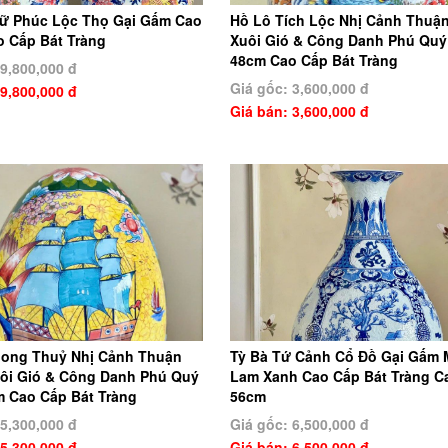
ữ Phúc Lộc Thọ Gại Gấm Cao
Hồ Lô Tích Lộc Nhị Cảnh Thuậ
 Cấp Bát Tràng
Xuôi Gió & Công Danh Phú Quý
48cm Cao Cấp Bát Tràng
 9,800,000 đ
Giá gốc: 3,600,000 đ
 9,800,000 đ
Giá bán: 3,600,000 đ
hong Thuỷ Nhị Cảnh Thuận
Tỳ Bà Tứ Cảnh Cổ Đồ Gại Gấm
ôi Gió & Công Danh Phú Quý
Lam Xanh Cao Cấp Bát Tràng C
 Cao Cấp Bát Tràng
56cm
 5,300,000 đ
Giá gốc: 6,500,000 đ
 5,300,000 đ
Giá bán: 6,500,000 đ