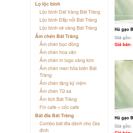
Lọ lộc bình
Lộc bình Dát Vàng Bát Tràng
Lộc bình Đắp nổi Bát Tràng
Lộc bình vẽ vàng Bát Tràng
Hũ gạo B
Ấm chén Bát Tràng
Giá gốc:
Ấm chén bọc đồng
Giá bán:
Ấm chén hoa văn
Ấm chén in logo vàng kim
Ấm chén men hỏa biến Bát
Tràng
Ấm chén tặng kỷ niệm
Ấm chén Tử sa
Ấm tích Bát Tràng
Fin cafe + cốc cafe
Bát đĩa Bát Tràng
Hũ gạo B
Combo bát đĩa dành cho Gia
Giá gốc:
đình
Giá bán: