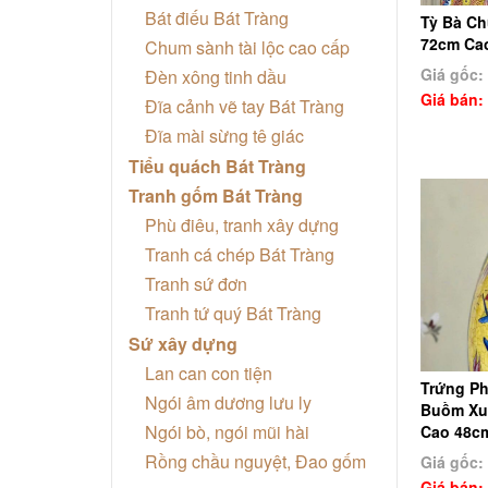
Bát điếu Bát Tràng
Tỳ Bà Ch
72cm Cao
Chum sành tài lộc cao cấp
Giá gốc:
Đèn xông tinh dầu
Giá bán:
Đĩa cảnh vẽ tay Bát Tràng
Đĩa mài sừng tê giác
Tiểu quách Bát Tràng
Tranh gốm Bát Tràng
Phù điêu, tranh xây dựng
Tranh cá chép Bát Tràng
Tranh sứ đơn
Tranh tứ quý Bát Tràng
Sứ xây dựng
Lan can con tiện
Trứng P
Ngói âm dương lưu ly
Buồm Xu
Ngói bò, ngói mũi hài
Cao 48cm
Rồng chầu nguyệt, Đao gốm
Giá gốc:
Giá bán: