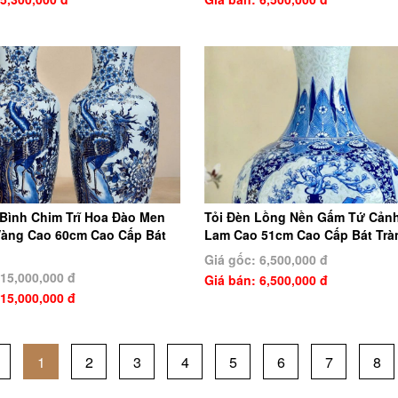
Bình Chim Trĩ Hoa Đào Men
Tỏi Đèn Lồng Nền Gấm Tứ Cản
àng Cao 60cm Cao Cấp Bát
Lam Cao 51cm Cao Cấp Bát Trà
Giá gốc: 6,500,000 đ
 15,000,000 đ
Giá bán: 6,500,000 đ
 15,000,000 đ
1
2
3
4
5
6
7
8