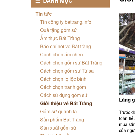
DANH MỤC
Tin tức
Tin công ty battrang.info
Quà tặng gốm sứ
Ẩm thực Bát Tràng
Báo chí nói về Bát tràng
Cách chọn ấm chén
Cách chọn gốm sứ Bát Tràng
Cách chọn gốm sứ Tử sa
Cách chọn lọ lộc bình
Cách chọn tranh gốm
Cách sử dụng gốm sứ
Làng g
Giới thiệu về Bát Tràng
Gốm sứ quanh ta
Trước đâ
toàn ti
Sản phẩm Bát Tràng
mua sắm,
Sản xuất gốm sứ
của ngườ