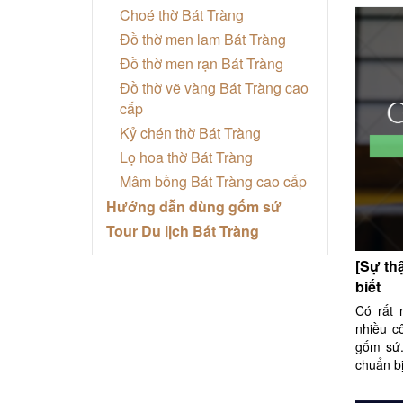
Choé thờ Bát Tràng
Đồ thờ men lam Bát Tràng
Đồ thờ men rạn Bát Tràng
Đồ thờ vẽ vàng Bát Tràng cao
cấp
Kỷ chén thờ Bát Tràng
Lọ hoa thờ Bát Tràng
Mâm bồng Bát Tràng cao cấp
Hướng dẫn dùng gốm sứ
Tour Du lịch Bát Tràng
[Sự th
biết
Có rất 
nhiều c
gốm sứ.
chuẩn bị