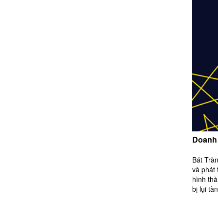
Doanh 
Bát Tràn
và phát 
hình th
bị lụi tà