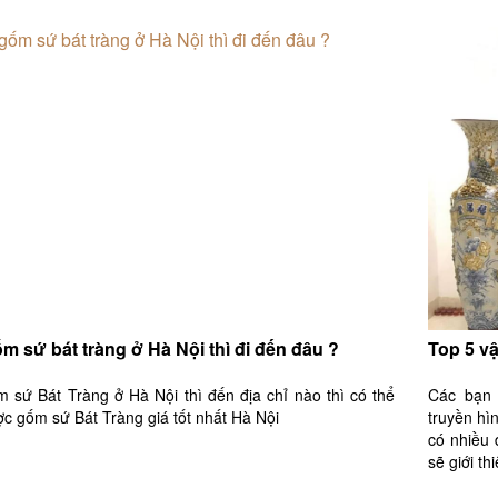
m sứ bát tràng ở Hà Nội thì đi đến đâu ?
Top 5 v
 sứ Bát Tràng ở Hà Nội thì đến địa chỉ nào thì có thể
Các bạn 
c gốm sứ Bát Tràng giá tốt nhất Hà Nội
truyền hì
có nhiều 
sẽ giới th