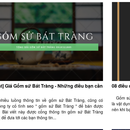
ật] Giá Gốm sứ Bát Tràng - Những điều bạn cần
08 điều
Gốm sứ l
nhiều luồng thông tin về gốm sứ Bát Tràng, cũng có
là vật dụ
ông ty cố tình seo " gốm sứ Bát Tràng " để bán được
nên khi b
 Bài viết này được cổng thông tin gốm sứ Bát Tràng
 để đưa tới các bạn thông tin...