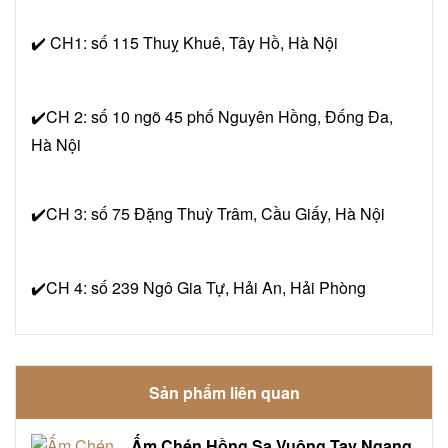
✔️ CH1: số 115 Thuỵ Khuê, Tây Hồ, Hà Nội
✔️CH 2: số 10 ngõ 45 phố Nguyên Hồng, Đống Đa,
Hà Nội
✔️CH 3: số 75 Đặng Thuỳ Trâm, Cầu Giấy, Hà Nội
✔️CH 4: số 239 Ngô Gia Tự, Hải An, Hải Phòng
Sản phẩm liên quan
Ấm Chén Hồng Sa Vuông Tay Ngang