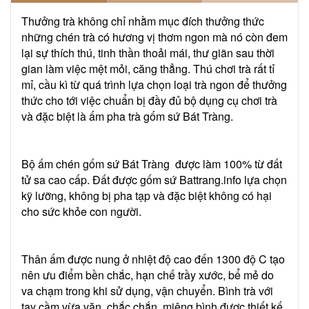
Thưởng trà không chỉ nhằm mục đích thưởng thức
những chén trà có hương vị thơm ngon mà nó còn đem
lại sự thích thú, tinh thần thoải mái, thư giãn sau thời
gian làm việc mệt mỏi, căng thẳng. Thú chơi trà rất tỉ
mỉ, cầu kì từ quá trình lựa chọn loại trà ngon để thưởng
thức cho tới việc chuẩn bị đầy đủ bộ dụng cụ chơi trà
và đặc biệt là ấm pha trà gốm sứ Bát Tràng.
Bộ ấm chén gốm sứ Bát Tràng được làm 100% từ đất
tử sa cao cấp. Đất được gốm sứ Battrang.info lựa chọn
kỹ lưỡng, không bị pha tạp và đặc biệt không có hại
cho sức khỏe con người.
Thân ấm được nung ở nhiệt độ cao đến 1300 độ C tạo
nên ưu điểm bền chắc, hạn chế trầy xước, bể mẻ do
va chạm trong khi sử dụng, vận chuyển. Bình trà với
tay cầm vừa vặn, chắc chắn, miệng bình được thiết kế