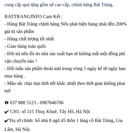
cung cấp quà tặng gốm sứ cao cấp, chính hãng Bát Tràng.
BATTRANGINFO Cam Kết :
- Hàng Bát Tràng chính hãng Nếu phát hiện hàng nhái đền 200%
giá trị sản phẩm
- Hàng chất lượng tốt nhất
- Giao hàng toàn quốc
- Đổi trả nếu lỗi do nhà sản xuất bạn sẽ không mất một đồng phí
vận chuyển nào !
- Đổi mẫu sản phẩm thoải mái trong vòng 5 ngày kể từ ngày bạn
mua hàng .
- Mầu sắc chịu mọi thời tiết khắc nhiệt theo thời gian không phai
mờ
☎️
037 888 5123 - 0987846706
✔️
CH1: số 115 Thuỵ Khuê, Tây Hồ, Hà Nội
✔️
Trụ sở chính: Số nhà 8 ngõ 45 thôn 1 làng cổ Bát Tràng, Gia
Lâm, Hà Nội.