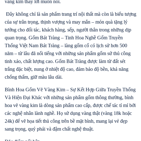
vàng kim thay lời muốn nói.
Đây không chỉ là sản phẩm trang trí nội thất mà còn là biểu tượng
của sự trân trọng, thịnh vượng và may mắn – món quà tặng lý
tưởng cho đối tác, khách hàng, sếp, người thân trong những dịp
quan trọng. Gốm Bát Tràng – Tinh Hoa Nghề Gốm Truyền
Thống Việt Nam Bát Tràng – làng gốm cổ có lịch sử hơn 500
năm – từ lâu đã nổi tiếng với những sản phẩm gốm sứ thủ công
tinh xảo, chất lượng cao. Gốm Bát Tràng được làm từ đất sét
trắng đặc biệt, nung ở nhiệt độ cao, đảm bảo độ bền, khả năng
chống thấm, giữ màu lâu dài.
Bình Hoa Gốm Vẽ Vàng Kim – Sự Kết Hợp Giữa Truyền Thống
Và Hiện Đại Khác với những sản phẩm gốm thông thường, bình
hoa vẽ vàng kim là dòng sản phẩm cao cấp, được chế tác tỉ mỉ bởi
các nghệ nhân lành nghề. Họ sử dụng vàng thật (vàng 18k hoặc
24k) để vẽ họa tiết thủ công trên bề mặt bình, mang lại vẻ đẹp
sang trọng, quý phái và đậm chất nghệ thuật.