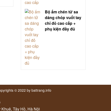
Bộ ấm chén tử sa
dáng chóp vuốt tay
chỉ đỏ cao cấp +
phụ kiện đầy đủ
pyrights © 2022 by battrang.info
6
ỵ Khuê, Tây Hồ, Hà Nội