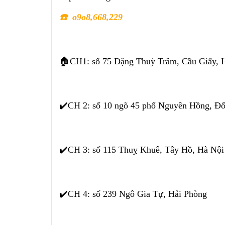
☎
️ o9o8,668,229
🏠CH1: số 75 Đặng Thuỳ Trâm, Cầu Giấy, 
✔️CH 2: số 10 ngõ 45 phố Nguyên Hồng, Đ
✔️CH 3: số 115 Thuỵ Khuê, Tây Hồ, Hà Nội
✔️CH 4: số 239 Ngô Gia Tự, Hải Phòng