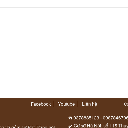
Facebook
Youtube
Liên hệ
Co
☎️ 0378885123 - 098784670
✔️ Cơ sở Hà Nội: số 115 Thu
ung và gốm sứ Bát Tràng nói