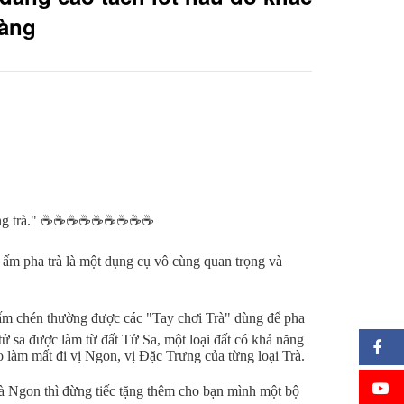
ràng
g trà." ☕️☕️☕️☕️☕️☕️☕️☕️☕️ 
 ấm pha trà là một dụng cụ vô cùng quan trọng và 
ấm chén thường được các "Tay chơi Trà" dùng để pha 
tử sa được làm từ đất Tử Sa, một loại đất có khả năng 
 làm mất đi vị Ngon, vị Đặc Trưng của từng loại Trà. 
 Ngon thì đừng tiếc tặng thêm cho bạn mình một bộ 