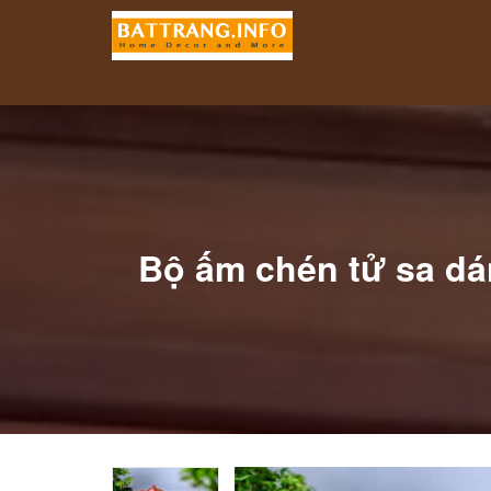
Bộ ấm chén tử sa dá