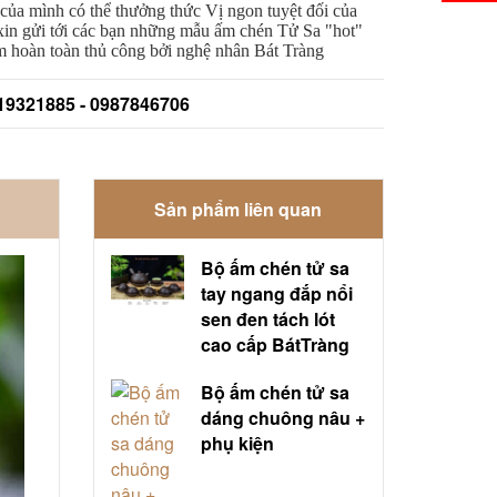
của mình có thể thưởng thức Vị ngon tuyệt đối của 
xin gửi tới các bạn những mẫu ấm chén Tử Sa "hot" 
m hoàn toàn thủ công bởi nghệ nhân Bát Tràng 
919321885 - 0987846706
Sản phẩm liên quan
Bộ ấm chén tử sa
tay ngang đắp nổi
sen đen tách lót
cao cấp BátTràng
Bộ ấm chén tử sa
dáng chuông nâu +
phụ kiện