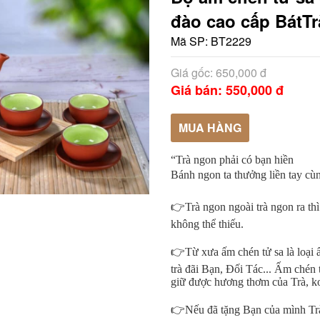
đào cao cấp BátT
Mã SP:
BT2229
Giá gốc: 650,000 đ
Giá bán: 550,000 đ
MUA HÀNG
“Trà ngon phải có bạn hiền
Bánh ngon ta thưởng liền tay cùn
👉Trà ngon ngoài trà ngon ra thì
không thể thiếu. 
👉Từ xưa ấm chén tử sa là loại 
trà đãi Bạn, Đối Tác... Ấm chén 
giữ được hương thơm của Trà, ko
👉Nếu đã tặng Bạn của mình Trà