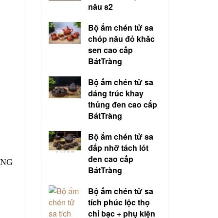
nâu s2
Bộ ấm chén tử sa
chóp nâu đỏ khăc
sen cao cấp
BátTràng
Bộ ấm chén tử sa
dáng trúc khay
thủng đen cao cấp
BátTràng
Bộ ấm chén tử sa
đắp nhỡ tách lót
đen cao cấp
RÀNG
BátTràng
Bộ ấm chén tử sa
tích phúc lộc thọ
chỉ bạc + phụ kiện