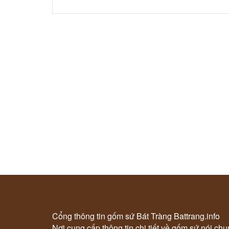
Cổng thông tin gốm sứ Bát Tràng Battrang.info
Nơi cung cấp thông tin chi tiết về gốm sứ nói ch