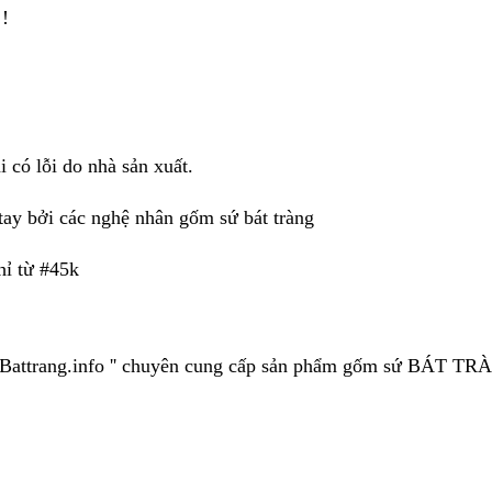
 !
 có lỗi do nhà sản xuất.
y bởi các nghệ nhân gốm sứ bát tràng
hỉ từ #45k
' Battrang.info '' chuyên cung cấp sản phẩm gốm sứ BÁT T