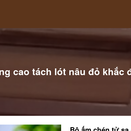
ng cao tách lót nâu đỏ khắc 
Bộ ấm chén tử sa 