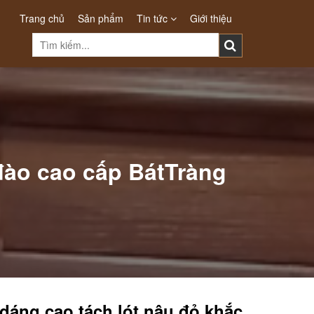
Trang chủ
Sản phẩm
Tin tức
Giới thiệu
đào cao cấp BátTràng
dáng cao tách lót nâu đỏ khắc