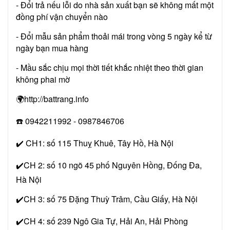
- Đổi trả nếu lỗi do nhà sản xuất bạn sẽ không mất một
đồng phí vận chuyển nào
- Đổi mẫu sản phẩm thoải mái trong vòng 5 ngày kể từ
ngày bạn mua hàng
- Mầu sắc chịu mọi thời tiết khắc nhiệt theo thời gian
không phai mờ
🌍http://battrang.info
☎️ 0942211992 - 0987846706
✔️ CH1: số 115 Thuỵ Khuê, Tây Hồ, Hà Nội
✔️CH 2: số 10 ngõ 45 phố Nguyên Hồng, Đống Đa,
Hà Nội
✔️CH 3: số 75 Đặng Thuỳ Trâm, Cầu Giấy, Hà Nội
✔️CH 4: số 239 Ngô Gia Tự, Hải An, Hải Phòng