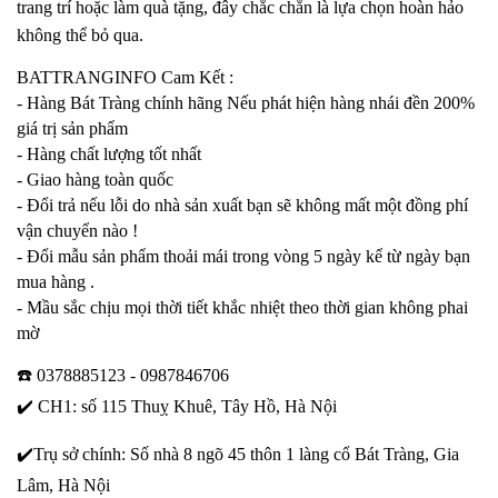
trang trí hoặc làm quà tặng, đây chắc chắn là lựa chọn hoàn hảo
không thể bỏ qua.
BATTRANGINFO Cam Kết :
- Hàng Bát Tràng chính hãng Nếu phát hiện hàng nhái đền 200%
giá trị sản phẩm
- Hàng chất lượng tốt nhất
- Giao hàng toàn quốc
- Đổi trả nếu lỗi do nhà sản xuất bạn sẽ không mất một đồng phí
vận chuyển nào !
- Đổi mẫu sản phẩm thoải mái trong vòng 5 ngày kể từ ngày bạn
mua hàng .
- Mầu sắc chịu mọi thời tiết khắc nhiệt theo thời gian không phai
mờ
☎️
0378885123 - 0987846706
✔️
CH1: số 115 Thuỵ Khuê, Tây Hồ, Hà Nội
✔️
Trụ sở chính: Số nhà 8 ngõ 45 thôn 1 làng cổ Bát Tràng, Gia
Lâm, Hà Nội