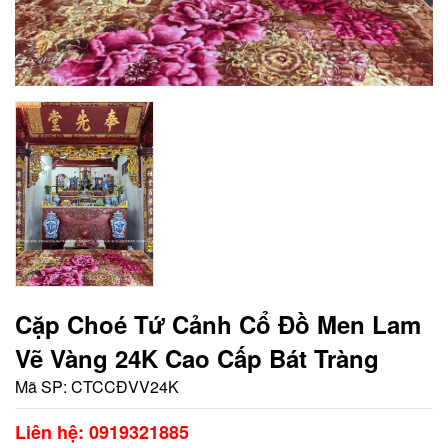
Cặp Choé Tứ Cảnh Cổ Đồ Men Lam
Vẽ Vàng 24K Cao Cấp Bát Tràng
Mã SP:
CTCCĐVV24K
Liên hệ: 0919321885