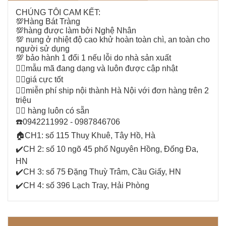
CHÚNG TÔI CAM KẾT:
💯
Hàng Bát Tràng
💯
hàng được làm bởi Nghệ Nhân
💯
nung ở nhiệt độ cao khử hoàn toàn chì, an toàn cho
người sử dụng
💯
bảo hành 1 đổi 1 nếu lỗi do nhà sản xuất
👉🏻
mẫu mã đang dạng và luôn được cập nhật
👉🏻
giá cực tốt
👉🏻
miễn phí ship nội thành Hà Nội với đơn hàng trên 2
triệu
👉🏻
hàng luôn có sẵn
☎️
0942211992 - 0987846706
🏠
CH1: số 115 Thuỵ Khuê, Tây Hồ, Hà
✔️
CH 2: số 10 ngõ 45 phố Nguyên Hồng, Đống Đa,
HN
✔️
CH 3: số 75 Đặng Thuỳ Trâm, Cầu Giấy, HN
✔️
CH 4: số 396 Lạch Tray, Hải Phòng