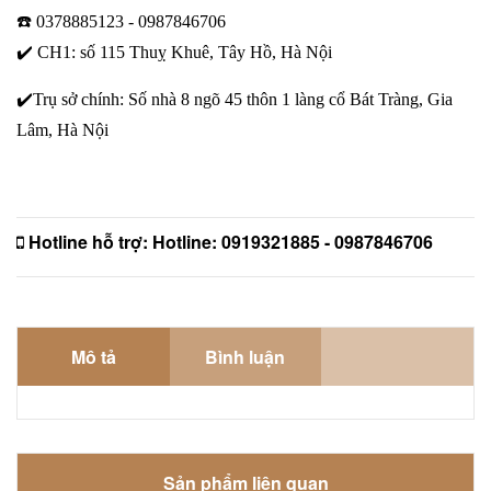
☎️
0378885123 - 0987846706
✔️
CH1: số 115 Thuỵ Khuê, Tây Hồ, Hà Nội
✔️
Trụ sở chính: Số nhà 8 ngõ 45 thôn 1 làng cổ Bát Tràng, Gia
Lâm, Hà Nội
Hotline hỗ trợ:
Hotline: 0919321885 - 0987846706
Mô tả
Bình luận
Sản phẩm liên quan