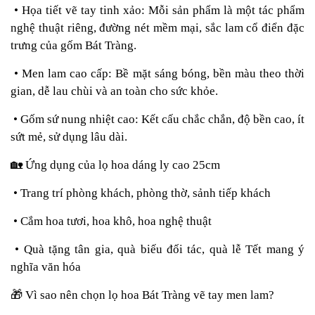
• Họa tiết vẽ tay tinh xảo: Mỗi sản phẩm là một tác phẩm
nghệ thuật riêng, đường nét mềm mại, sắc lam cổ điển đặc
trưng của gốm Bát Tràng.
• Men lam cao cấp: Bề mặt sáng bóng, bền màu theo thời
gian, dễ lau chùi và an toàn cho sức khỏe.
• Gốm sứ nung nhiệt cao: Kết cấu chắc chắn, độ bền cao, ít
sứt mẻ, sử dụng lâu dài.
🏡
Ứng dụng của lọ hoa dáng ly cao 25cm
• Trang trí phòng khách, phòng thờ, sảnh tiếp khách
• Cắm hoa tươi, hoa khô, hoa nghệ thuật
• Quà tặng tân gia, quà biếu đối tác, quà lễ Tết mang ý
nghĩa văn hóa
🎁
Vì sao nên chọn lọ hoa Bát Tràng vẽ tay men lam?