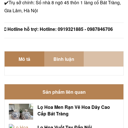
✔️Trụ sở chính: Số nhà 8 ngõ 45 thôn 1 làng cổ Bát Tràng,
Gia Lâm, Hà Nội
Hotline hỗ trợ:
Hotline: 0919321885 - 0987846706
Mô tả
Bình luận
Sản phẩm liên quan
Lọ Hoa Men Rạn Vẽ Hoa Dây Cao
Cấp Bát Tràng
Lọ Hoa Vuốt Tay Đắp Nổi