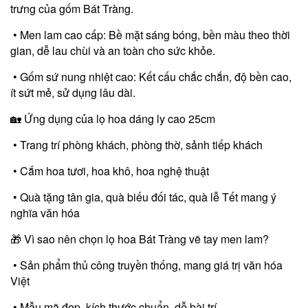
trưng của gốm Bát Tràng.
• Men lam cao cấp: Bề mặt sáng bóng, bền màu theo thời
gian, dễ lau chùi và an toàn cho sức khỏe.
• Gốm sứ nung nhiệt cao: Kết cấu chắc chắn, độ bền cao,
ít sứt mẻ, sử dụng lâu dài.
🏡 Ứng dụng của lọ hoa dáng ly cao 25cm
• Trang trí phòng khách, phòng thờ, sảnh tiếp khách
• Cắm hoa tươi, hoa khô, hoa nghệ thuật
• Quà tặng tân gia, quà biếu đối tác, quà lễ Tết mang ý
nghĩa văn hóa
🎁 Vì sao nên chọn lọ hoa Bát Tràng vẽ tay men lam?
• Sản phẩm thủ công truyền thống, mang giá trị văn hóa
Việt
• Mẫu mã đẹp, kích thước chuẩn, dễ bài trí