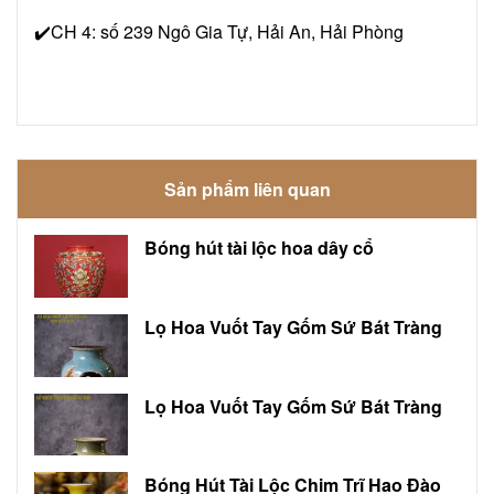
✔️CH 4: số 239 Ngô Gia Tự, Hải An, Hải Phòng
Sản phẩm liên quan
Bóng hút tài lộc hoa dây cổ
Lọ Hoa Vuốt Tay Gốm Sứ Bát Tràng
Lọ Hoa Vuốt Tay Gốm Sứ Bát Tràng
Bóng Hút Tài Lộc Chim Trĩ Hao Đào