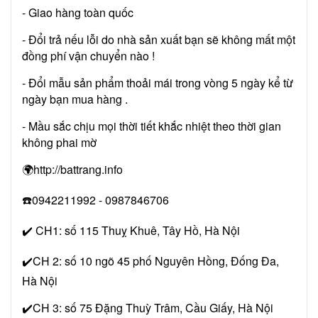
- Giao hàng toàn quốc
- Đổi trả nếu lỗi do nhà sản xuất bạn sẽ không mất một
đồng phí vận chuyển nào !
- Đổi mẫu sản phẩm thoải mái trong vòng 5 ngày kể từ
ngày bạn mua hàng .
- Mầu sắc chịu mọi thời tiết khắc nhiệt theo thời gian
không phai mờ
🌍http://battrang.info
☎️0942211992 - 0987846706
✔️ CH1: số 115 Thuỵ Khuê, Tây Hồ, Hà Nội
✔️CH 2: số 10 ngõ 45 phố Nguyên Hồng, Đống Đa,
Hà Nội
✔️CH 3: số 75 Đặng Thuỳ Trâm, Cầu Giấy, Hà Nội