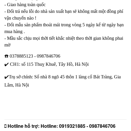
- Giao hàng toàn quốc
- Đổi trả nếu lỗi do nhà sản xuất bạn sẽ không mất một đồng phí
vận chuyển nào !
- Đổi mẫu sản phẩm thoải mái trong vòng 5 ngày kể từ ngày bạn
mua hàng .
- Mầu sắc chịu mọi thời tiết khắc nhiệt theo thời gian không phai
mờ
☎️
0378885123 - 0987846706
✔️
CH1: số 115 Thuỵ Khuê, Tây Hồ, Hà Nội
✔️
Trụ sở chính: Số nhà 8 ngõ 45 thôn 1 làng cổ Bát Tràng, Gia
Lâm, Hà Nội
Hotline hỗ trợ:
Hotline: 0919321885 - 0987846706