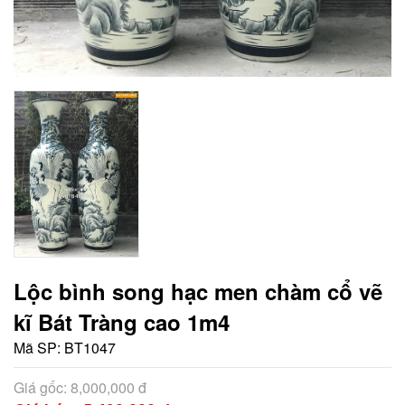
Lộc bình song hạc men chàm cổ vẽ
kĩ Bát Tràng cao 1m4
Mã SP:
BT1047
Giá gốc: 8,000,000 đ