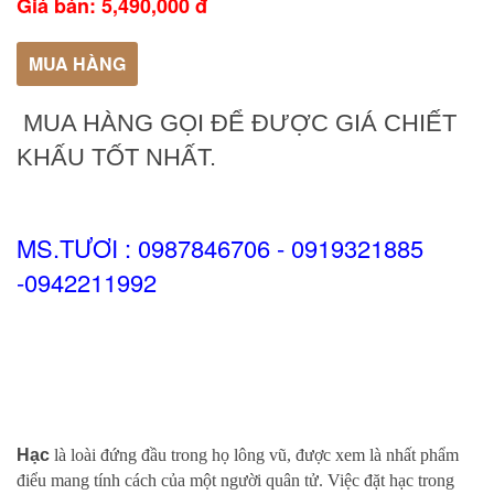
Giá bán: 5,490,000 đ
MUA HÀNG
MUA HÀNG GỌI ĐỂ ĐƯỢC GIÁ CHIẾT
KHẤU TỐT NHẤT.
MS.TƯƠI : 0987846706 - 0919321885
-0942211992
Hạc
là loài đứng đầu trong họ lông vũ, được xem là nhất phẩm
điểu mang tính cách của một người quân tử. Việc đặt hạc trong