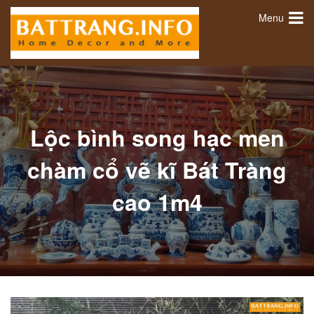
Menu
Lộc bình song hạc men
chàm cổ vẽ kĩ Bát Tràng
cao 1m4