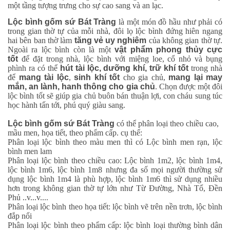
một tầng tượng trưng cho sự cao sang và an lạc.
Lộc bình gốm sứ Bát Tràng
là một món đồ hầu như phải có
trong gian thờ tự của mỗi nhà, đôi lọ lộc bình đứng hiên ngang
hai bên ban thờ làm
tăng vẻ uy nghiêm
của không gian thờ tự.
Ngoài ra lộc bình còn là một
vật phẩm phong thủy cực
tốt
để đặt trong nhà, lộc bình với miệng loe, cổ nhỏ và bụng
phình ra có thể
hút tài lộc, dưỡng khí, trữ khí tốt
trong nhà
để
mang tài lộc
,
sinh khí tốt
cho gia chủ,
mang lại may
mắn, an lành, hanh thông cho gia chủ
. Chọn được một đôi
lộc bình tốt sẽ giúp gia chủ buôn bán thuận lợi, con cháu sung túc
học hành tấn tới, phú quý giàu sang.
Lộc bình gốm sứ Bát Tràng
có thể phân loại theo chiều cao,
mầu men, họa tiết, theo phẩm cấp. cụ thể:
Phân loại lộc bình theo màu men thì có Lộc bình men rạn, lộc
bình men lam
Phân loại lộc bình theo chiều cao: Lộc bình 1m2, lộc bình 1m4,
lộc bình 1m6, lộc bình 1m8 nhưng đa số mọi người thường sử
dụng lộc bình 1m4 là phù hợp, lộc bình 1m6 thì sử dụng nhiều
hơn trong không gian thờ tự lớn như Từ Đường, Nhà Tổ, Đền
Phủ ..v...v....
Phân loại lộc bình theo họa tiết: lộc bình vẽ trên nền trơn, lộc bình
đắp nổi
Phân loại lộc bình theo phẩm cấp: lộc bình loại thường bình dân