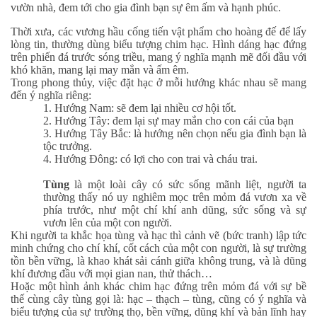
vườn nhà, đem tới cho gia đình bạn sự êm ấm và hạnh phúc.
Thời xưa, các vương hầu cống tiến vật phẩm cho hoàng đế để lấy
lòng tin, thường dùng biểu tượng chim hạc. Hình dáng hạc đứng
trên phiến đá trước sóng triều, mang ý nghĩa mạnh mẽ đối đầu với
khó khăn, mang lại may mắn và ấm êm.
Trong phong thủy, việc đặt hạc ở mỗi hướng khác nhau sẽ mang
đến ý nghĩa riêng:
1. Hướng Nam: sẽ đem lại nhiều cơ hội tốt.
2. Hướng Tây: đem lại sự may mắn cho con cái của bạn
3. Hướng Tây Bắc: là hướng nên chọn nếu gia đình bạn là
tộc trưởng.
4. Hướng Đông: có lợi cho con trai và cháu trai.
Tùng
là một loài cây có sức sống mãnh liệt, người ta
thường thấy nó uy nghiêm mọc trên mỏm đá vươn xa về
phía trước, như một chí khí anh dũng, sức sống và sự
vươn lên của một con người.
Khi người ta khắc họa tùng và hạc thì cảnh vẽ (bức tranh) lập tức
minh chứng cho chí khí, cốt cách của một con người, là sự trường
tồn bền vững, là khao khát sải cánh giữa không trung, và là dũng
khí đương đầu với mọi gian nan, thử thách…
Hoặc một hình ảnh khác chim hạc đứng trên mỏm đá với sự bề
thế cùng cây tùng gọi là: hạc – thạch – tùng, cũng có ý nghĩa và
biểu tượng của sự trường thọ, bền vững, dũng khí và bản lĩnh hay