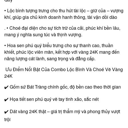
• Lộc bình tượng trưng cho thu hút tài lộc – giữ của – vượng
khí, giúp gia chủ kinh doanh hanh thông, tài vận dồi dào
. • Choé đại diện cho sự tích trữ của cải, phúc khí bền lâu,
mang ý nghĩa sung túc và thịnh vượng.
• Hoa sen phú quý biểu trưng cho sự thanh cao, thuần
khiết, phúc lộc viên mãn, kết hợp với vàng 24K mang đến
năng lượng cát lành, sang trọng và đẳng cấp.
Ưu Điểm Nổi Bật Của Combo Lộc Bình Và Choé Vẽ Vàng
24K
✔️ Gốm sứ Bát Tràng chính gốc, độ bền cao theo thời gian
✔️ Họa tiết sen phú quý vẽ tay tinh xảo, sắc nét
✔️ Dát vàng 24K thật – giá trị thẩm mỹ và phong thủy vượt
trội