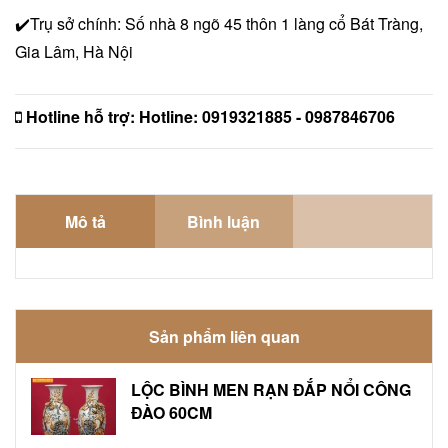
✔️Trụ sở chính: Số nhà 8 ngõ 45 thôn 1 làng cổ Bát Tràng,
Gia Lâm, Hà Nội
Hotline hỗ trợ:
Hotline: 0919321885 - 0987846706
Mô tả
Bình luận
Sản phẩm liên quan
LỘC BÌNH MEN RẠN ĐẮP NỔI CÔNG
ĐÀO 60CM