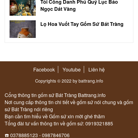
Tỏi Công Danh Phú Quý Lục Bảo
Ngọc Dát Vàng
Lọ Hoa Vuốt Tay Gốm Sứ Bát Tràng
Facebook
Youtube
Liên hệ
Copyrights © 2022 by battrang.info
Cổng thông tin gốm sứ Bát Tràng Battrang.info
Nơi cung cấp thông tin chi tiết về gốm sứ nói chung và gốm
sứ Bát Tràng nói riêng
Bạn cần tìm hiểu về Gốm sứ xin mời ghé thăm
Tổng đài tư vấn thông tin về gốm sứ: 0919321885
☎️ 0378885123 - 0987846706