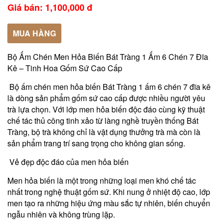
Giá bán: 1,100,000 đ
MUA HÀNG
Bộ Ấm Chén Men Hỏa Biến Bát Tràng 1 Ấm 6 Chén 7 Đĩa
Kê – Tinh Hoa Gốm Sứ Cao Cấp
Bộ ấm chén men hỏa biến Bát Tràng 1 ấm 6 chén 7 đĩa kê
là dòng sản phẩm gốm sứ cao cấp được nhiều người yêu
trà lựa chọn. Với lớp men hỏa biến độc đáo cùng kỹ thuật
chế tác thủ công tinh xảo từ làng nghề truyền thống Bát
Tràng, bộ trà không chỉ là vật dụng thưởng trà mà còn là
sản phẩm trang trí sang trọng cho không gian sống.
Vẻ đẹp độc đáo của men hỏa biến
Men hỏa biến là một trong những loại men khó chế tác
nhất trong nghệ thuật gốm sứ. Khi nung ở nhiệt độ cao, lớp
men tạo ra những hiệu ứng màu sắc tự nhiên, biến chuyển
ngẫu nhiên và không trùng lặp.