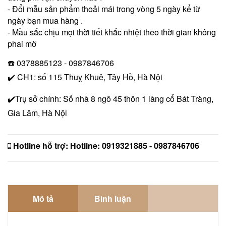
- Đổi mẫu sản phẩm thoải mái trong vòng 5 ngày kể từ
ngày bạn mua hàng .
- Mầu sắc chịu mọi thời tiết khắc nhiệt theo thời gian không
phai mờ
☎️ 0378885123 - 0987846706
✔️ CH1: số 115 Thuỵ Khuê, Tây Hồ, Hà Nội
✔️Trụ sở chính: Số nhà 8 ngõ 45 thôn 1 làng cổ Bát Tràng,
Gia Lâm, Hà Nội
Hotline hỗ trợ:
Hotline: 0919321885 - 0987846706
Mô tả
Bình luận