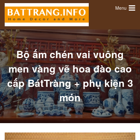
Menu
Bộ ấm chén vai vuông
men vàng vẽ hoa đào cao
cấp BátTràng + phụ kiện 3
món