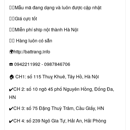
👉🏻Mẫu mã đang dạng và luôn được cập nhật
👉🏻Giá cực tốt
👉🏻Miễn phí ship nội thành Hà Nội
👉🏻 Hàng luôn có sẵn
🌍http://battrang.info
☎️ 0942211992 - 0987846706
🏠 CH1: số 115 Thuỵ Khuê, Tây Hồ, Hà Nội
✔️CH 2: số 10 ngõ 45 phố Nguyên Hồng, Đống Đa,
HN
✔️CH 3: số 75 Đặng Thuỳ Trâm, Cầu Giấy, HN
✔️CH 4: số 239 Ngô Gia Tự, Hải An, Hải Phòng