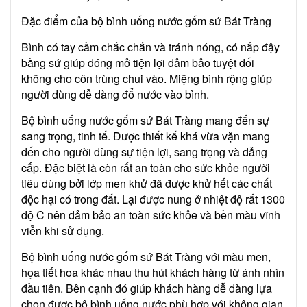
Đặc điểm của bộ bình uống nước gốm sứ Bát Tràng
Bình có tay cầm chắc chắn và tránh nóng, có nắp đậy
bằng sứ giúp đóng mở tiện lợi đảm bảo tuyệt đối
không cho côn trùng chui vào. Miệng bình rộng giúp
người dùng dễ dàng đổ nước vào bình.
Bộ bình uống nước gốm sứ Bát Tràng mang đến sự
sang trọng, tinh tế. Được thiết kế khá vừa vặn mang
đến cho người dùng sự tiện lợi, sang trọng và đẳng
cấp. Đặc biệt là còn rất an toàn cho sức khỏe người
tiêu dùng bởi lớp men khử đã được khử hết các chất
độc hại có trong đất. Lại được nung ở nhiệt độ rất 1300
độ C nên đảm bảo an toàn sức khỏe và bền màu vĩnh
viễn khi sử dụng.
Bộ bình uống nước gốm sứ Bát Tràng với màu men,
họa tiết hoa khác nhau thu hút khách hàng từ ánh nhìn
đầu tiên. Bên cạnh đó giúp khách hàng dễ dàng lựa
chọn được bộ bình uống nước phù hợp với không gian