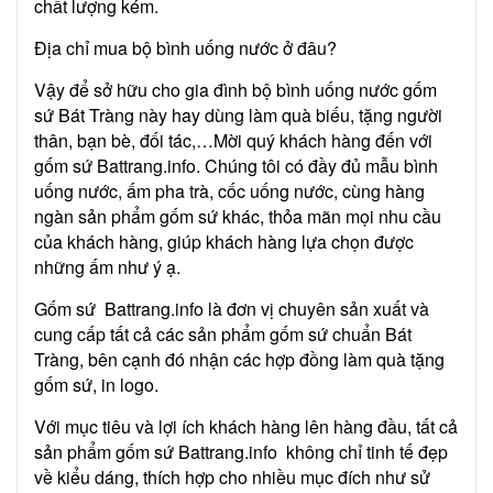
chất lượng kém.
Địa chỉ mua bộ bình uống nước ở đâu?
Vậy để sở hữu cho gia đình bộ bình uống nước gốm
sứ Bát Tràng này hay dùng làm quà biếu, tặng người
thân, bạn bè, đối tác,…Mời quý khách hàng đến với
gốm sứ Battrang.info. Chúng tôi có đầy đủ mẫu bình
uống nước, ấm pha trà, cốc uống nước, cùng hàng
ngàn sản phẩm gốm sứ khác, thỏa mãn mọi nhu cầu
của khách hàng, giúp khách hàng lựa chọn được
những ấm như ý ạ.
Gốm sứ Battrang.info là đơn vị chuyên sản xuất và
cung cấp tất cả các sản phẩm gốm sứ chuẩn Bát
Tràng, bên cạnh đó nhận các hợp đồng làm quà tặng
gốm sứ, in logo.
Với mục tiêu và lợi ích khách hàng lên hàng đầu, tất cả
sản phẩm gốm sứ Battrang.info không chỉ tinh tế đẹp
về kiểu dáng, thích hợp cho nhiều mục đích như sử