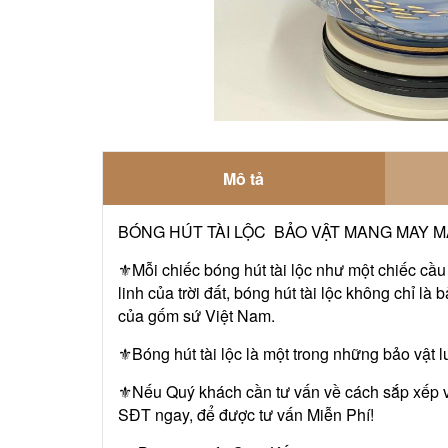
Mô tả
BÓNG HÚT TÀI LỘC BẢO VẬT MANG MAY M
⚜️Mỗi chiếc bóng hút tài lộc như một chiếc cầu
linh của trời đất, bóng hút tài lộc không chỉ là 
của gốm sứ Việt Nam.
⚜️Bóng hút tài lộc là một trong những bảo vật
⚜️Nếu Quý khách cần tư vấn về cách sắp xếp và
SĐT ngay, để được tư vấn Miễn Phí!