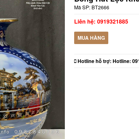
Mã SP:
BT2666
Liên hệ: 0919321885
MUA HÀNG
Hotline hỗ trợ:
Hotline: 0