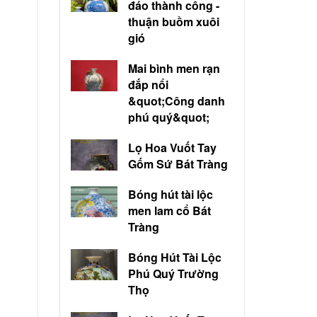
đáo thành công -
thuận buồm xuôi
gió
Mai bình men rạn
đắp nổi
&quot;Công danh
phú quý&quot;
Lọ Hoa Vuốt Tay
Gốm Sứ Bát Tràng
Bóng hút tài lộc
men lam cổ Bát
Tràng
Bóng Hút Tài Lộc
Phú Quý Trường
Thọ