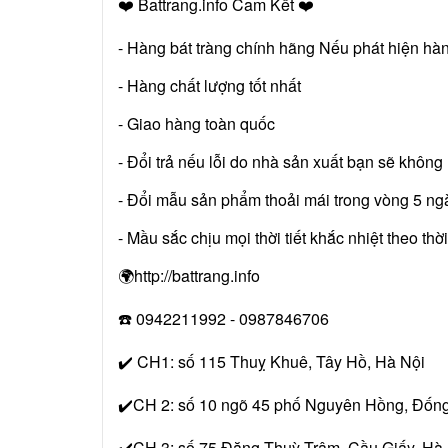
❤️ Battrang.info Cam Kết ❤️
- Hàng bát tràng chính hãng Nếu phát hiện hà
- Hàng chất lượng tốt nhất
- Giao hàng toàn quốc
- Đổi trả nếu lỗi do nhà sản xuất bạn sẽ khôn
- Đổi mẫu sản phẩm thoải mái trong vòng 5 ng
- Mầu sắc chịu mọi thời tiết khắc nhiệt theo th
🌍http://battrang.info
☎️ 0942211992 - 0987846706
✔️ CH1: số 115 Thuỵ Khuê, Tây Hồ, Hà Nội
✔️CH 2: số 10 ngõ 45 phố Nguyên Hồng, Đống
✔️CH 3: số 75 Đặng Thuỳ Trâm, Cầu Giấy, Hà