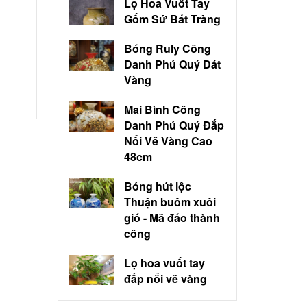
Lọ Hoa Vuốt Tay
Gốm Sứ Bát Tràng
Bóng Ruly Công
Danh Phú Quý Dát
Vàng
Mai Bình Công
Danh Phú Quý Đắp
Nổi Vẽ Vàng Cao
48cm
Bóng hút lộc
Thuận buồm xuôi
gió - Mã đáo thành
công
Lọ hoa vuốt tay
đắp nổi vẽ vàng