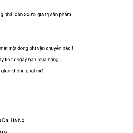
ng nhái đền 200% giá trị sản phẩm
g mất một đồng phí vận chuyển nào !
ày kể từ ngày bạn mua hàng .
ời gian không phai mờ
 Đa, Hà Nội
 Nội