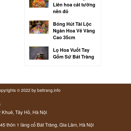
Liên hoa cát tường
nền đỏ
Bóng Hút Tài Lộc
Ngàn Hoa Vẽ Vàng
Cao 35cm
Lọ Hoa Vuốt Tay
Gốm Sứ Bát Tràng
pyrights © 2022 by battrang.info
6
ỵ Khuê, Tây Hồ, Hà Nội
 45 thôn 1 làng cổ Bát Tràng, Gia Lâm, Hà Nội