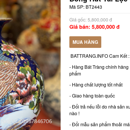
Mã SP:
BT2443
Giá gốc: 5,800,000 đ
Giá bán: 5,800,000 đ
MUA HÀNG
BATTRANG.INFO Cam Kết :
- Hàng Bát Tràng chính hãng 
phẩm
- Hàng chất lượng tốt nhất
- Giao hàng toàn quốc
- Đổi trả nếu lỗi do nhà sản
nào !
- Đổi mẫu sản phẩm thoải mái