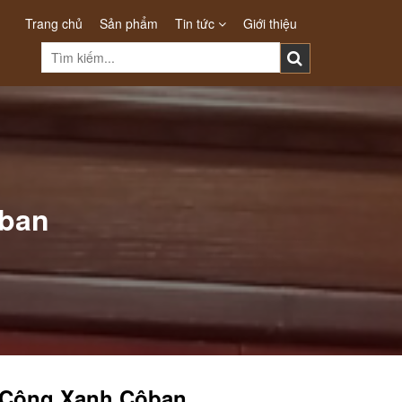
Trang chủ
Sản phẩm
Tin tức
Giới thiệu
ôban
 Công Xanh Côban