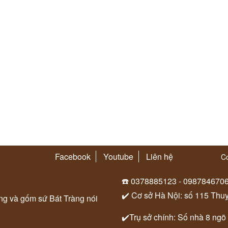
Facebook
Youtube
Liên hệ
Co
☎️ 0378885123 - 098784670
✔️ Cơ sở Hà Nội: số 115 Thu
ung và gốm sứ Bát Tràng nói
✔️Trụ sở chính: Số nhà 8 ngõ