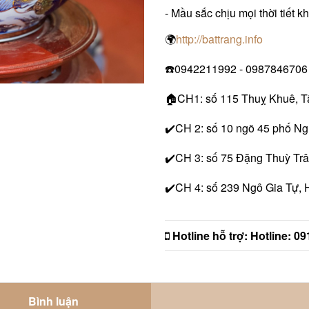
- Mầu sắc chịu mọi thời tiết 
🌍
http://battrang.info
☎️0942211992 - 0987846706
🏠CH1: số 115 Thuỵ Khuê, T
✔️CH 2: số 10 ngõ 45 phố N
✔️CH 3: số 75 Đặng Thuỳ Trâ
✔️CH 4: số 239 Ngô Gia Tự, 
Hotline hỗ trợ:
Hotline: 0
Bình luận