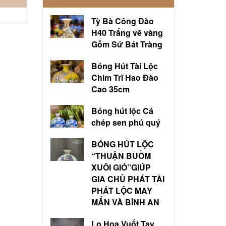
Tỳ Bà Công Đào
H40 Trắng vẽ vàng
Gốm Sứ Bát Tràng
Bóng Hút Tài Lộc
Chim Trĩ Hao Đào
Cao 35cm
Bóng hút lộc Cá
chép sen phú quý
BÓNG HÚT LỘC
“THUẬN BUỒM
XUÔI GIÓ”GIÚP
GIA CHỦ PHÁT TÀI
PHÁT LỘC MAY
MẮN VÀ BÌNH AN
Lọ Hoa Vuốt Tay