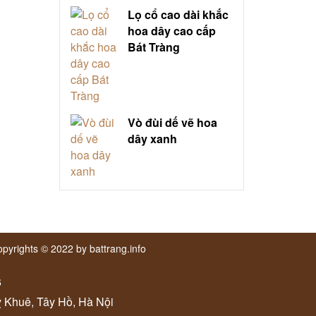
Lọ cổ cao dài khắc
hoa dây cao cấp
Bát Tràng
Vò đùi dế vẽ hoa
dây xanh
pyrights © 2022 by battrang.info
6
ỵ Khuê, Tây Hồ, Hà Nội