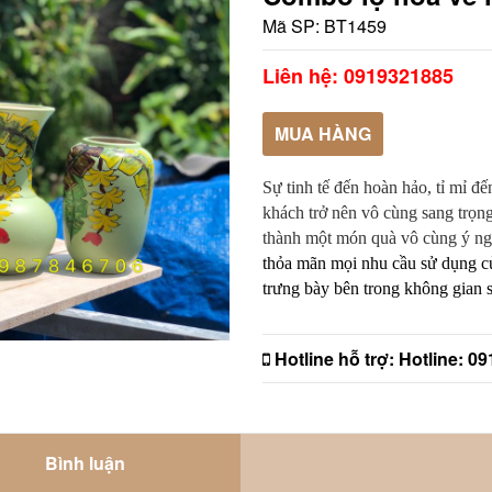
Mã SP:
BT1459
Liên hệ: 0919321885
MUA HÀNG
Sự tinh tế đến hoàn hảo, tỉ mỉ đ
khách trở nên vô cùng sang trọn
thành một món quà vô cùng ý nghĩ
thỏa mãn mọi nhu cầu sử dụng c
trưng bày bên trong không gian 
Hotline hỗ trợ:
Hotline: 0
Bình luận