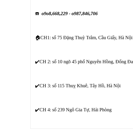
☎️
o9o8,668,229 - o987,846,706
🏠CH1: số 75 Đặng Thuỳ Trâm, Cầu Giấy, Hà Nội
✔️CH 2: số 10 ngõ 45 phố Nguyên Hồng, Đống Đa
✔️CH 3: số 115 Thuỵ Khuê, Tây Hồ, Hà Nội
✔️CH 4: số 239 Ngô Gia Tự, Hải Phòng