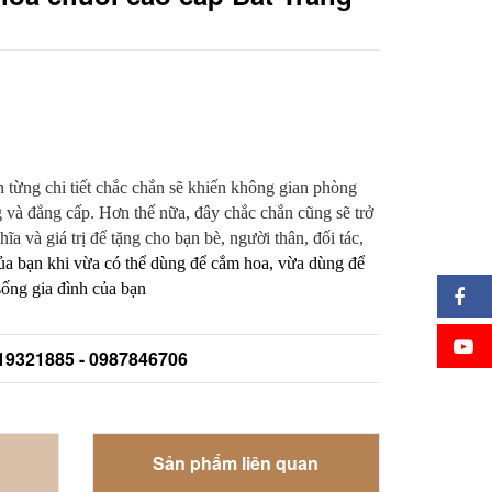
ến từng chi tiết chắc chắn sẽ khiến không gian phòng
g và đẳng cấp. Hơn thế nữa, đây chắc chắn cũng sẽ trở
a và giá trị để tặng cho bạn bè, người thân, đối tác,
ủa bạn khi vừa có thể dùng để cắm hoa, vừa dùng để
sống gia đình của bạn
919321885 - 0987846706
Sản phẩm liên quan