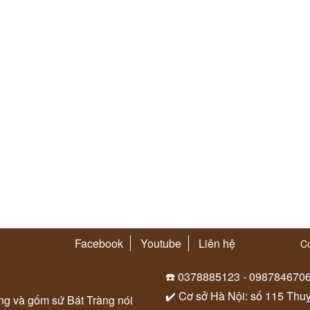
Facebook
Youtube
Liên hệ
Co
☎️ 0378885123 - 098784670
✔️ Cơ sở Hà Nội: số 115 Thu
ung và gốm sứ Bát Tràng nói