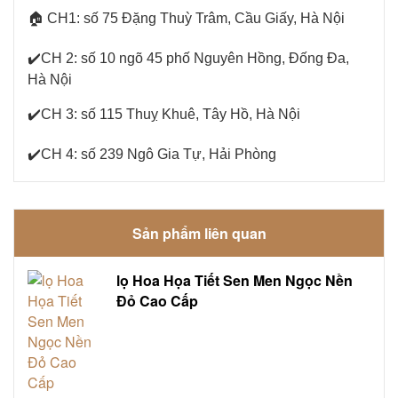
🏠 CH1: số 75 Đặng Thuỳ Trâm, Cầu Giấy, Hà Nội
✔️CH 2: số 10 ngõ 45 phố Nguyên Hồng, Đống Đa,
Hà Nội
✔️CH 3:
số 115 Thuỵ Khuê, Tây Hồ, Hà Nội
✔️CH 4: số 239 Ngô Gia Tự, Hải Phòng
Sản phẩm liên quan
lọ Hoa Họa Tiết Sen Men Ngọc Nền
Đỏ Cao Cấp