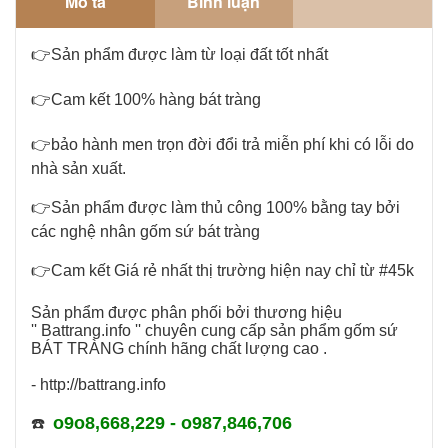
Mô tả
Bình luận
👉Sản phẩm được làm từ loại đất tốt nhất
👉Cam kết 100% hàng bát tràng
👉bảo hành men trọn đời đổi trả miễn phí khi có lỗi do
nhà sản xuất.
👉Sản phẩm được làm thủ công 100% bằng tay bởi
các nghệ nhân gốm sứ bát tràng
👉Cam kết Giá rẻ nhất thị trường hiện nay chỉ từ #45k
Sản phẩm được phân phối bởi thương hiệu
''
Battrang.info
'' chuyên cung cấp sản phẩm
gốm sứ
BÁT TRÀNG
chính hãng chất lượng cao .
- http://battrang.info
o9o8,668,229 - o987,846,706
☎️