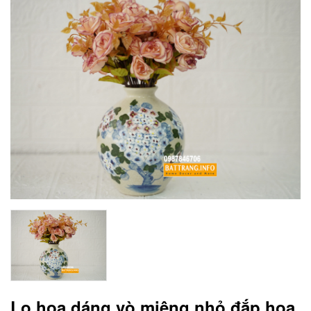
Lọ hoa dáng vò miệng nhỏ đắp hoa