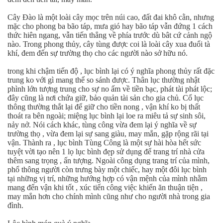
Cây Đào là một loài cây mọc trên núi cao, đất đai khô cằn, nhưng
mặc cho phong ba bão táp, mưa gió hay bão táp vẫn đứng 1 cách
thức hiên ngang, vẫn tiến thẳng về phía trước dù bât cứ cảnh ngộ
nào. Trong phong thủy, cây tùng được coi là loài cây xua đuổi tà
khí, đem đến sự trường thọ cho các người nào sở hữu nó.
trong khi chậm tiến độ , lục bình lại có ý nghĩa phong thủy rất đặc
trung ko với gì mang thể so sánh được. Thân lục thường nhật
phình lớn tượng trung cho sự no ấm về tiền bạc, phát tài phát lộc;
đây cũng là nơi chứa giữ, bảo quản tài sản cho gia chủ. Cổ lục
thông thường thắt lại để giữ cho tiền nong , vận khí ko bị thất
thoát ra bên ngoài; miệng lục bình lại loe ra miêu tả sự sinh sôi,
nảy nở. Nói cách khác, tùng công vừa đem lại ý nghĩa về sự
trường thọ , vừa đem lại sự sang giàu, may mắn, gặp rộng rãi tại
vận. Thành ra , lục bình Tùng Công là một sự hài hòa hết sức
tuyệt vời tạo nên 1 lọ lục bình đẹp sử dụng để trang trí nhà cửa
thêm sang trọng , ấn tượng. Ngoài công dụng trang trí của mình,
phổ thông người còn trưng bày một chiếc, hay một đôi lục bình
tại những vị trí, những hướng hợp có vận mệnh của mình nhằm
mang đến vận khi tốt , xúc tiến công việc khiến ăn thuận tiện ,
may mắn hơn cho chính mình cũng như cho người nhà trong gia
đình.