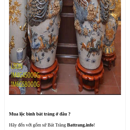
Mua lộc bình bát tràng ở đâu ?
Hãy đến với gốm sứ Bát Tràng
Battrang.info
!