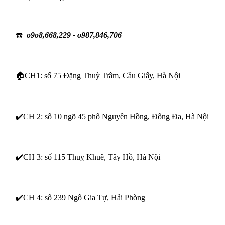
☎️
o9o8,668,229 - o987,846,706
🏠CH1: số 75 Đặng Thuỳ Trâm, Cầu Giấy, Hà Nội
✔️CH 2: số 10 ngõ 45 phố Nguyên Hồng, Đống Đa, Hà Nội
✔️CH 3: số 115 Thuỵ Khuê, Tây Hồ, Hà Nội
✔️CH 4: số 239 Ngô Gia Tự, Hải Phòng