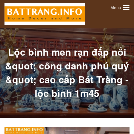
Menu
Lộc bình men rạn đắp nổi
&quot; công danh phú quý
&quot; cao cấp Bát Tràng -
lộc bình 1m45