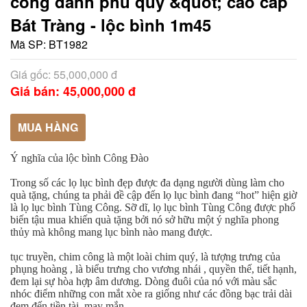
công danh phú quý &quot; cao cấp
Bát Tràng - lộc bình 1m45
Mã SP:
BT1982
Giá gốc: 55,000,000 đ
Giá bán: 45,000,000 đ
MUA HÀNG
Ý nghĩa của lộc bình Công Đào
Trong số các lọ lục bình đẹp được đa dạng người dùng làm cho
quà tặng, chúng ta phải đề cập đến lọ lục bình đang “hot” hiện giờ
là lọ lục bình Tùng Công. Sỡ dĩ, lọ lục bình Tùng Công được phổ
biến tậu mua khiến quà tặng bởi nó sở hữu một ý nghĩa phong
thủy mà không mang lục bình nào mang được.
tục truyền, chim công là một loài chim quý, là tượng trưng của
phụng hoàng , là biểu trưng cho vương nhái , quyền thế, tiết hạnh,
đem lại sự hòa hợp âm dương. Dòng đuôi của nó với màu sắc
nhóc điểm những con mắt xòe ra giống như các đồng bạc trải dài
đem đến tiền tài, may mắn.