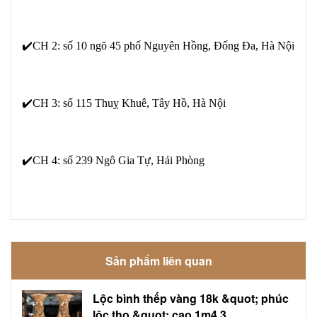
✔️CH 2: số 10 ngõ 45 phố Nguyên Hồng, Đống Đa, Hà Nội
✔️CH 3: số 115 Thuỵ Khuê, Tây Hồ, Hà Nội
✔️CH 4: số 239 Ngô Gia Tự, Hải Phòng
Sản phẩm liên quan
Lộc bình thếp vàng 18k &quot; phúc
lộc thọ &quot; cao 1m4 3