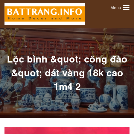
Menu
Lộc bình &quot; công đào
&quot; dát vàng 18k cao
1m4 2