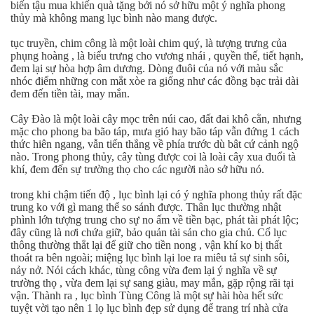
biến tậu mua khiến quà tặng bởi nó sở hữu một ý nghĩa phong
thủy mà không mang lục bình nào mang được.
tục truyền, chim công là một loài chim quý, là tượng trưng của
phụng hoàng , là biểu trưng cho vương nhái , quyền thế, tiết hạnh,
đem lại sự hòa hợp âm dương. Dòng đuôi của nó với màu sắc
nhóc điểm những con mắt xòe ra giống như các đồng bạc trải dài
đem đến tiền tài, may mắn.
Cây Đào là một loài cây mọc trên núi cao, đất đai khô cằn, nhưng
mặc cho phong ba bão táp, mưa gió hay bão táp vẫn đứng 1 cách
thức hiên ngang, vẫn tiến thẳng về phía trước dù bât cứ cảnh ngộ
nào. Trong phong thủy, cây tùng được coi là loài cây xua đuổi tà
khí, đem đến sự trường thọ cho các người nào sở hữu nó.
trong khi chậm tiến độ , lục bình lại có ý nghĩa phong thủy rất đặc
trung ko với gì mang thể so sánh được. Thân lục thường nhật
phình lớn tượng trung cho sự no ấm về tiền bạc, phát tài phát lộc;
đây cũng là nơi chứa giữ, bảo quản tài sản cho gia chủ. Cổ lục
thông thường thắt lại để giữ cho tiền nong , vận khí ko bị thất
thoát ra bên ngoài; miệng lục bình lại loe ra miêu tả sự sinh sôi,
nảy nở. Nói cách khác, tùng công vừa đem lại ý nghĩa về sự
trường thọ , vừa đem lại sự sang giàu, may mắn, gặp rộng rãi tại
vận. Thành ra , lục bình Tùng Công là một sự hài hòa hết sức
tuyệt vời tạo nên 1 lọ lục bình đẹp sử dụng để trang trí nhà cửa