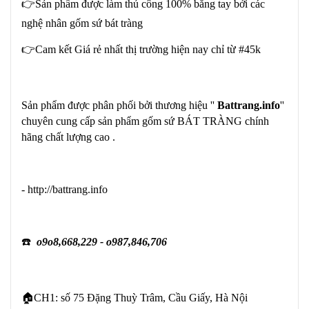
👉Sản phẩm được làm thủ công 100% bằng tay bởi các
nghệ nhân gốm sứ bát tràng
👉Cam kết Giá rẻ nhất thị trường hiện nay chỉ từ #45k
Sản phẩm được phân phối bởi thương hiệu ''
Battrang.info
''
chuyên cung cấp sản phẩm gốm sứ BÁT TRÀNG chính
hãng chất lượng cao .
- http://battrang.info
☎️
o9o8,668,229 - o987,846,706
🏠CH1: số 75 Đặng Thuỳ Trâm, Cầu Giấy, Hà Nội