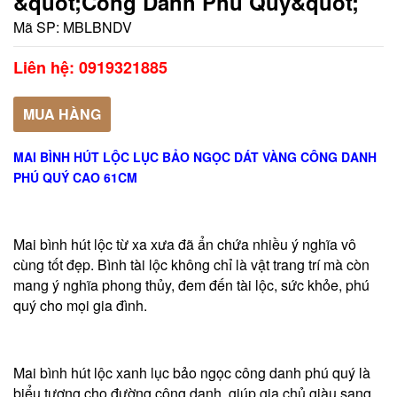
&quot;Công Danh Phú Quý&quot;
Mã SP:
MBLBNDV
Liên hệ: 0919321885
MUA HÀNG
MAI BÌNH HÚT LỘC LỤC BẢO NGỌC DÁT VÀNG CÔNG DANH
PHÚ QUÝ CAO 61CM
Mai bình hút lộc từ xa xưa đã ẩn chứa nhiều ý nghĩa vô
cùng tốt đẹp. Bình tài lộc không chỉ là vật trang trí mà còn
mang ý nghĩa phong thủy, đem đến tài lộc, sức khỏe, phú
quý cho mọi gia đình.
Mai bình hút lộc xanh lục bảo ngọc công danh phú quý là
biểu tượng cho đường công danh, giúp gia chủ giàu sang