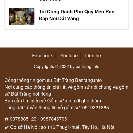
Tỏi Công Danh Phú Quý Men Rạn
Đắp Nổi Dát Vàng
Facebook
Youtube
Liên hệ
Copyrights © 2022 by battrang.info
Cổng thông tin gốm sứ Bát Tràng Battrang.info
Nơi cung cấp thông tin chi tiết về gốm sứ nói chung và gốm
sứ Bát Tràng nói riêng
Bạn cần tìm hiểu về Gốm sứ xin mời ghé thăm
Tổng đài tư vấn thông tin về gốm sứ: 0919321885
☎️ 0378885123 - 0987846706
✔️ Cơ sở Hà Nội: số 115 Thuỵ Khuê, Tây Hồ, Hà Nội