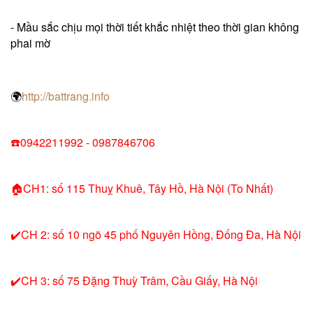
- Mầu sắc chịu mọi thời tiết khắc nhiệt theo thời gian không
phai mờ
🌍
http://battrang.info
☎️0942211992 - 0987846706
🏠CH1: số 115 Thuỵ Khuê, Tây Hồ, Hà Nội (To Nhất)
✔️CH 2: số 10 ngõ 45 phố Nguyên Hồng, Đống Đa, Hà Nội
✔️CH 3: số 75 Đặng Thuỳ Trâm, Cầu Giấy, Hà Nội