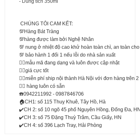
- Dung tích 350ml
CHÚNG TÔI CAM KẾT:
💯
Hàng Bát Tràng
💯
hàng được làm bởi Nghệ Nhân
💯
nung ở nhiệt độ cao khử hoàn toàn chì, an toàn ch
💯
bảo hành 1 đổi 1 nếu lỗi do nhà sản xuất
👉🏻
mẫu mã đang dạng và luôn được cập nhật
👉🏻
giá cực tốt
👉🏻
miễn phí ship nội thành Hà Nội với đơn hàng trên 2 
👉🏻
hàng luôn có sẵn
☎️
0942211992 - 0987846706
🏠
CH1: số 115 Thuỵ Khuê, Tây Hồ, Hà
✔️
CH 2: số 10 ngõ 45 phố Nguyên Hồng, Đống Đa, H
✔️
CH 3: số 75 Đặng Thuỳ Trâm, Cầu Giấy, HN
✔️
CH 4: số 396 Lạch Tray, Hải Phòng