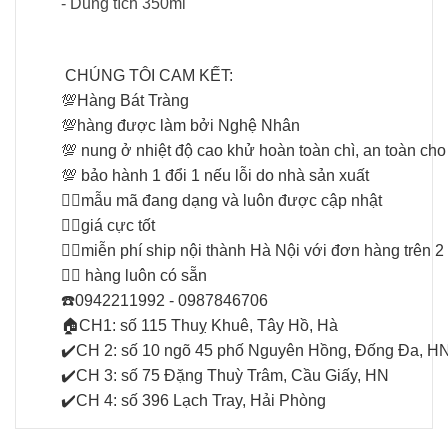
- Dung tích 350ml
CHÚNG TÔI CAM KẾT:
💯
Hàng Bát Tràng
💯
hàng được làm bởi Nghệ Nhân
💯
nung ở nhiệt độ cao khử hoàn toàn chì, an toàn ch
💯
bảo hành 1 đổi 1 nếu lỗi do nhà sản xuất
👉🏻
mẫu mã đang dạng và luôn được cập nhật
👉🏻
giá cực tốt
👉🏻
miễn phí ship nội thành Hà Nội với đơn hàng trên 2 
👉🏻
hàng luôn có sẵn
☎️
0942211992 - 0987846706
🏠
CH1: số 115 Thuỵ Khuê, Tây Hồ, Hà
✔️
CH 2: số 10 ngõ 45 phố Nguyên Hồng, Đống Đa, H
✔️
CH 3: số 75 Đặng Thuỳ Trâm, Cầu Giấy, HN
✔️
CH 4: số 396 Lạch Tray, Hải Phòng