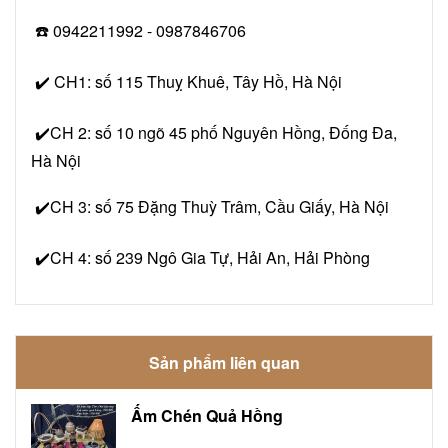
☎️ 0942211992 - 0987846706
✔️ CH1: số 115 Thuỵ Khuê, Tây Hồ, Hà Nội
✔️CH 2: số 10 ngõ 45 phố Nguyên Hồng, Đống Đa,
Hà Nội
✔️CH 3: số 75 Đặng Thuỳ Trâm, Cầu Giấy, Hà Nội
✔️CH 4: số 239 Ngô Gia Tự, Hải An, Hải Phòng
Sản phẩm liên quan
Ấm Chén Quả Hồng