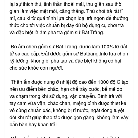
lại sự thích thú, tinh thần thoải mái, thư giãn sau thời
gian làm việc mệt mỏi, căng thẳng. Thú chơi trà rất tỉ
mỉ, cầu kì từ quá trình lựa chọn loại trà ngon để thưởng
thức cho tới việc chuẩn bị đầy đủ bộ dụng cụ chơi trà
và đặc biệt là ấm pha trà gốm sứ Bát Tràng.
Bộ ấm chén gốm sứ Bát Tràng được làm 100% từ đất
tử sa cao cấp. Đất được gốm sứ Battrang.info lựa chọn
kỹ lưỡng, không bị pha tạp và đặc biệt không có hại
cho sức khỏe con người.
Thân ấm được nung ở nhiệt độ cao đến 1300 độ C tạo
nên ưu điểm bền chắc, hạn chế trầy xước, bể mẻ do
va chạm trong khi sử dụng, vận chuyển. Bình trà với
tay cầm vừa vặn, chắc chắn, miệng bình được thiết kế
vô cùng chuẩn xác, không bị rỉ nước, ngắt dòng tuyệt
đối khi rót giúp thao tác được gọn gàng, không làm vấy
bẩn bàn hay khăn trải.