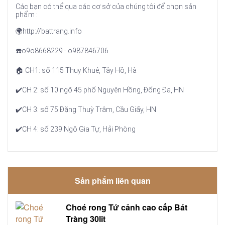
Các bạn có thể qua các cơ sở của chúng tôi để chọn sản
phẩm :
🌍http://battrang.info
☎️o9o8668229 - o987846706
🏠 CH1: số 115 Thuỵ Khuê, Tây Hồ, Hà
✔️CH 2: số 10 ngõ 45 phố Nguyên Hồng, Đống Đa, HN
✔️CH 3: số 75 Đặng Thuỳ Trâm, Cầu Giấy, HN
✔️CH 4: số 239 Ngô Gia Tự, Hải Phòng
Sản phẩm liên quan
Choé rong Tứ cảnh cao cấp Bát
Tràng 30lit