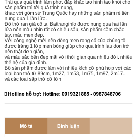
Trải qua quá trình làm phơ, đắp khắc tạo hình tạo khối cho
sản phẩm thì tới quá trình nung,
khác với gốm sứ Trung Quốc hay những sản phẩm rẻ tiền
nung qua 1 lần lửa.
Đồ thờ rạn giả cổ tại Battranginfo được nung qua hai lần
lửa nên màu nhìn rất có chiều sâu, sản phẩm cầm chắc
tay, màu men đẹp.
Với công nghệ mới nên dòng men rong cổ của chúng tôi
được tráng 1 lớp men bóng giúp cho quá trình lau dọn trở
nên thật đơn giản,
và màu sắc bền đẹp mãi với thời gian qua nhiều đời, nhiều
thế hệ của gia đình.
Bộ sản phẩm được làm với nhiều kích cỡ phù hợp với các
loại ban thờ từ 89cm, 1m27, 1m53, 1m75, 1m97, 2m17...
và các loại sập thờ cỡ lớn
Hotline hỗ trợ:
Hotline: 0919321885 - 0987846706
Mô tả
Bình luận