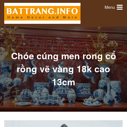
Menu
Chóe cúng men rong cổ
rồng vẽ vàng 18k cao
13cm