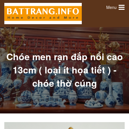
Menu
Chóe men rạn đắp nổi cao
13cm ( loại ít họa tiết ) -
chóe thờ cúng