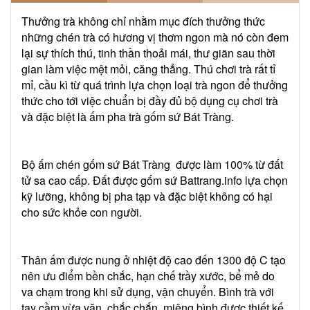
Thưởng trà không chỉ nhằm mục đích thưởng thức
những chén trà có hương vị thơm ngon mà nó còn đem
lại sự thích thú, tinh thần thoải mái, thư giãn sau thời
gian làm việc mệt mỏi, căng thẳng. Thú chơi trà rất tỉ
mỉ, cầu kì từ quá trình lựa chọn loại trà ngon để thưởng
thức cho tới việc chuẩn bị đầy đủ bộ dụng cụ chơi trà
và đặc biệt là ấm pha trà gốm sứ Bát Tràng.
Bộ ấm chén gốm sứ Bát Tràng được làm 100% từ đất
tử sa cao cấp. Đất được gốm sứ Battrang.info lựa chọn
kỹ lưỡng, không bị pha tạp và đặc biệt không có hại
cho sức khỏe con người.
Thân ấm được nung ở nhiệt độ cao đến 1300 độ C tạo
nên ưu điểm bền chắc, hạn chế trầy xước, bể mẻ do
va chạm trong khi sử dụng, vận chuyển. Bình trà với
tay cầm vừa vặn, chắc chắn, miệng bình được thiết kế