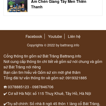
Ấm Chén Giang Tây Men Thiên
Thanh
Facebook
Youtube
Liên hệ
Copyrights © 2022 by battrang.info
Cổng thông tin gốm sứ Bát Tràng Battrang.info
Nơi cung cấp thông tin chi tiết về gốm sứ nói chung và gốm
sứ Bát Tràng nói riêng
Bạn cần tìm hiểu về Gốm sứ xin mời ghé thăm
Tổng đài tư vấn thông tin về gốm sứ: 0919321885
☎️ 0378885123 - 0987846706
✔️ Cơ sở Hà Nội: số 115 Thuỵ Khuê, Tây Hồ, Hà Nội
✔️Trụ sở chính: Số nhà 8 ngõ 45 thôn 1 làng cổ Bát Tràng,