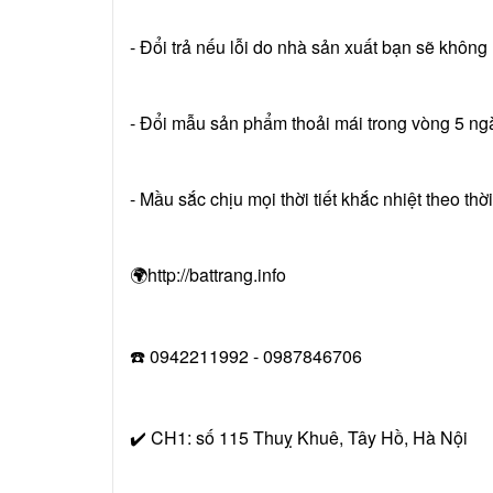
- Đổi trả nếu lỗi do nhà sản xuất bạn sẽ khôn
- Đổi mẫu sản phẩm thoải mái trong vòng 5 ng
- Mầu sắc chịu mọi thời tiết khắc nhiệt theo th
🌍http://battrang.info
☎️ 0942211992 - 0987846706
✔️ CH1: số 115 Thuỵ Khuê, Tây Hồ, Hà Nội