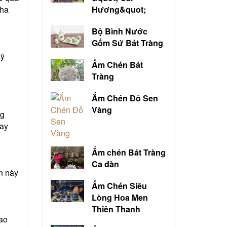
pha
Hương&quot;
Bộ Bình Nước
Gốm Sứ Bát Tràng
kỹ
Ấm Chén Bát
Tràng
Ấm Chén Đỏ Sen
Vàng
ng
hay
Ấm chén Bát Tràng
Ca đàn
n này
Ấm Chén Siêu
Lòng Hoa Men
Thiên Thanh
cao