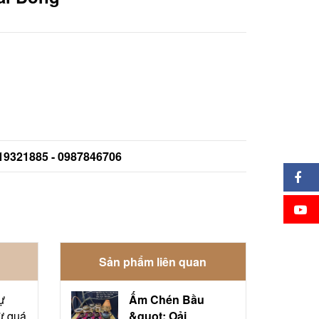
919321885 - 0987846706
Sản phẩm liên quan
ự
Ấm Chén Bầu
từ quá
&quot; Oải