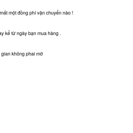
g mất một đồng phí vận chuyển nào !
ày kể từ ngày bạn mua hàng .
ời gian không phai mờ