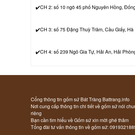
✔️CH 2: số 10 ngõ 45 phố Nguyên Hồng, Đống
✔️CH 3: số 75 Đặng Thuỳ Trâm, Cầu Giấy, Hà
✔️CH 4: số 239 Ngô Gia Tự, Hải An, Hải Phòn
Cổng thông tin gốm sứ Bát Tràng Battrang.info
Nơi cung cấp thông tin chi tiết về gốm sứ nói ch
riêng
Bạn cần tìm hiểu về Gốm sứ xin mời ghé thăm
Tổng đài tư vấn thông tin về gốm sứ: 091932188