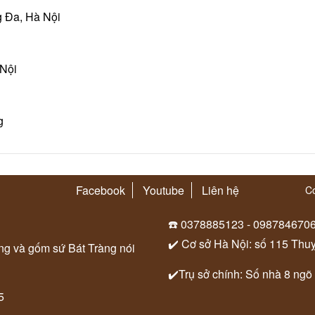
 Đa, Hà Nội
 Nội
g
Facebook
Youtube
Liên hệ
Co
☎️ 0378885123 - 098784670
✔️ Cơ sở Hà Nội: số 115 Thu
ung và gốm sứ Bát Tràng nói
✔️Trụ sở chính: Số nhà 8 ngõ
5