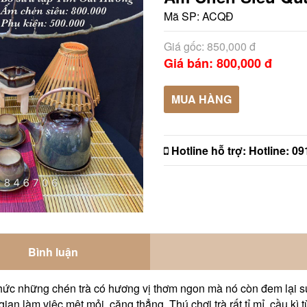
Mã SP:
ACQĐ
Giá gốc: 850,000 đ
Giá bán: 800,000 đ
MUA HÀNG
Hotline hỗ trợ:
Hotline: 0
Bình luận
hức những chén trà có hương vị thơm ngon mà nó còn đem lại s
 gian làm việc mệt mỏi, căng thẳng. Thú chơi trà rất tỉ mỉ, cầu kì 