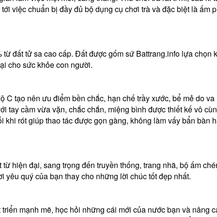
 tới việc chuẩn bị đầy đủ bộ dụng cụ chơi trà và đặc biệt là ấm 
 đất tử sa cao cấp. Đất được gốm sứ Battrang.info lựa chọn 
hại cho sức khỏe con người.
ộ C tạo nên ưu điểm bền chắc, hạn chế trầy xước, bể mẻ do va
với tay cầm vừa vặn, chắc chắn, miệng bình được thiết kế vô cù
ối khi rót giúp thao tác được gọn gàng, không làm vấy bẩn bàn 
từ hiện đại, sang trọng đến truyền thống, trang nhã, bộ ấm ché
 yêu quý của bạn thay cho những lời chúc tốt đẹp nhất.
 triển mạnh mẽ, học hỏi những cái mới của nước bạn và nâng 