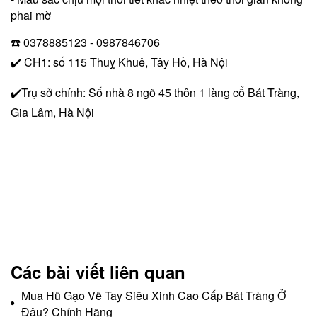
phai mờ
☎️ 0378885123 - 0987846706
✔️ CH1: số 115 Thuỵ Khuê, Tây Hồ, Hà Nội
✔️Trụ sở chính: Số nhà 8 ngõ 45 thôn 1 làng cổ Bát Tràng,
Gia Lâm, Hà Nội
Các bài viết liên quan
Mua Hũ Gạo Vẽ Tay Siêu Xinh Cao Cấp Bát Tràng Ở
Đâu? Chính Hãng