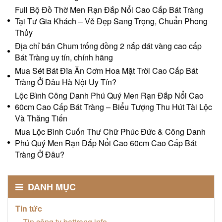
Full Bộ Đồ Thờ Men Rạn Đắp Nổi Cao Cấp Bát Tràng
Tại Tư Gia Khách – Vẻ Đẹp Sang Trọng, Chuẩn Phong
Thủy
Địa chỉ bán Chum trống đồng 2 nắp dát vàng cao cấp
Bát Tràng uy tín, chính hãng
Mua Sét Bát Đĩa Ăn Cơm Hoa Mặt Trời Cao Cấp Bát
Tràng Ở Đâu Hà Nội Uy Tín?
Lộc Bình Công Danh Phú Quý Men Rạn Đắp Nổi Cao
60cm Cao Cấp Bát Tràng – Biểu Tượng Thu Hút Tài Lộc
Và Thăng Tiến
Mua Lộc Bình Cuốn Thư Chữ Phúc Đức & Công Danh
Phú Quý Men Rạn Đắp Nổi Cao 60cm Cao Cấp Bát
Tràng Ở Đâu?
DANH MỤC
Tin tức
Tin công ty battrang.info