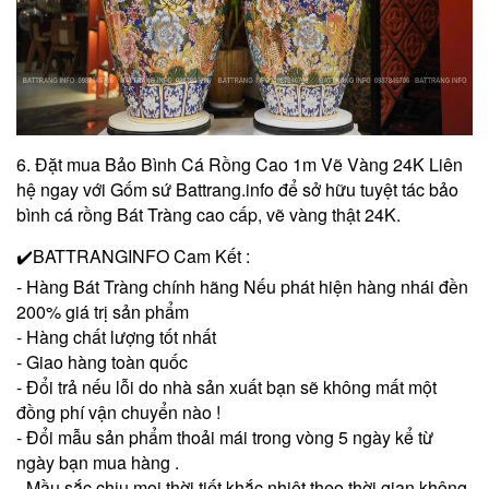
6. Đặt mua Bảo Bình Cá Rồng Cao 1m Vẽ Vàng 24K Liên
hệ ngay với Gốm sứ Battrang.info để sở hữu tuyệt tác bảo
bình cá rồng Bát Tràng cao cấp, vẽ vàng thật 24K.
✔️BATTRANGINFO Cam Kết :
- Hàng Bát Tràng chính hãng Nếu phát hiện hàng nhái đền
200% giá trị sản phẩm
- Hàng chất lượng tốt nhất
- Giao hàng toàn quốc
- Đổi trả nếu lỗi do nhà sản xuất bạn sẽ không mất một
đồng phí vận chuyển nào !
- Đổi mẫu sản phẩm thoải mái trong vòng 5 ngày kể từ
ngày bạn mua hàng .
- Mầu sắc chịu mọi thời tiết khắc nhiệt theo thời gian không