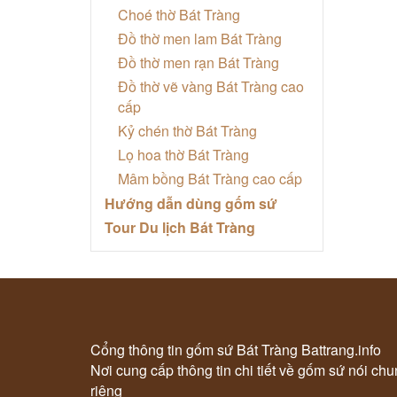
Choé thờ Bát Tràng
Đồ thờ men lam Bát Tràng
Đồ thờ men rạn Bát Tràng
Đồ thờ vẽ vàng Bát Tràng cao
cấp
Kỷ chén thờ Bát Tràng
Lọ hoa thờ Bát Tràng
Mâm bồng Bát Tràng cao cấp
Hướng dẫn dùng gốm sứ
Tour Du lịch Bát Tràng
Cổng thông tin gốm sứ Bát Tràng Battrang.info
Nơi cung cấp thông tin chi tiết về gốm sứ nói ch
riêng