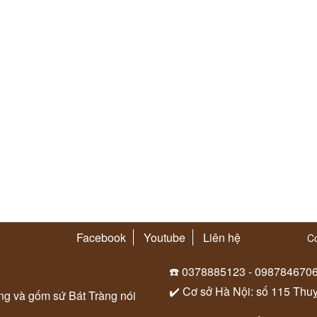
Facebook
Youtube
Liên hệ
Co
☎️ 0378885123 - 098784670
✔️ Cơ sở Hà Nội: số 115 Thu
ung và gốm sứ Bát Tràng nói