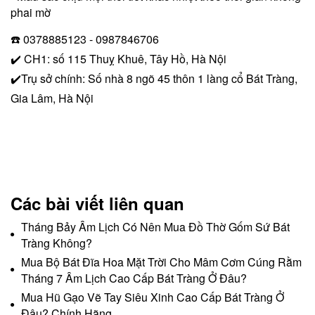
phai mờ
☎️ 0378885123 - 0987846706
✔️ CH1: số 115 Thuỵ Khuê, Tây Hồ, Hà Nội
✔️Trụ sở chính: Số nhà 8 ngõ 45 thôn 1 làng cổ Bát Tràng,
Gia Lâm, Hà Nội
Các bài viết liên quan
Tháng Bảy Âm Lịch Có Nên Mua Đồ Thờ Gốm Sứ Bát
Tràng Không?
Mua Bộ Bát Đĩa Hoa Mặt Trời Cho Mâm Cơm Cúng Rằm
Tháng 7 Âm Lịch Cao Cấp Bát Tràng Ở Đâu?
Mua Hũ Gạo Vẽ Tay Siêu Xinh Cao Cấp Bát Tràng Ở
Đâu? Chính Hãng