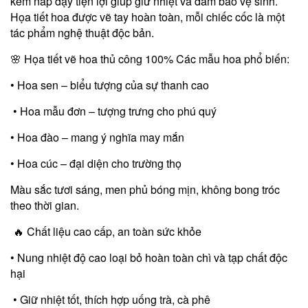
kèm nắp đậy tiện lợi giúp giữ nhiệt và đảm bảo vệ sinh.
Họa tiết hoa được vẽ tay hoàn toàn, mỗi chiếc cốc là một
tác phẩm nghệ thuật độc bản.
🌸 Họa tiết vẽ hoa thủ công 100% Các mẫu hoa phổ biến:
• Hoa sen – biểu tượng của sự thanh cao
• Hoa mẫu đơn – tượng trưng cho phú quý
• Hoa đào – mang ý nghĩa may mắn
• Hoa cúc – đại diện cho trường thọ
Màu sắc tươi sáng, men phủ bóng mịn, không bong tróc
theo thời gian.
🔥 Chất liệu cao cấp, an toàn sức khỏe
• Nung nhiệt độ cao loại bỏ hoàn toàn chì và tạp chất độc
hại
• Giữ nhiệt tốt, thích hợp uống trà, cà phê