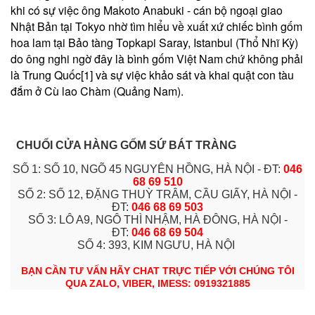
khi có sự việc ông Makoto Anabuki - cán bộ ngoại giao
Nhật Bản tại Tokyo nhờ tìm hiểu về xuất xứ chiếc bình gốm
hoa lam tại Bảo tàng Topkapi Saray, Istanbul (Thổ Nhĩ Kỳ)
do ông nghi ngờ đây là bình gốm Việt Nam chứ không phải
là Trung Quốc[1] và sự việc khảo sát và khai quật con tàu
đắm ở Cù lao Chàm (Quảng Nam).
CHUỔI CỬA HÀNG GỐM SỨ BÁT TRÀNG
SỐ 1: SỐ 10, NGÕ 45 NGUYÊN HỒNG, HÀ NỘI - ĐT:
046
68 69 510
SỐ 2: SỐ 12, ĐẶNG THUỲ TRÂM, CẦU GIẤY, HÀ NỘI -
ĐT:
046 68 69 503
SỐ 3: LÔ A9, NGÔ THÌ NHẬM, HÀ ĐÔNG, HÀ NỘI -
ĐT:
046 68 69 504
SỐ 4: 393, KIM NGƯU, HÀ NỘI
BẠN CẦN TƯ VẤN HÃY CHAT TRỰC TIẾP VỚI CHÚNG TÔI
QUA ZALO, VIBER, IMESS: 0919321885