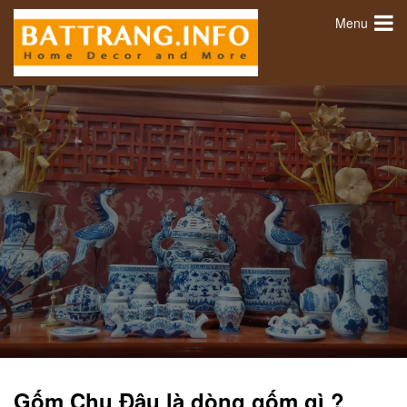
Menu
Gốm Chu Đậu là dòng gốm gì ?