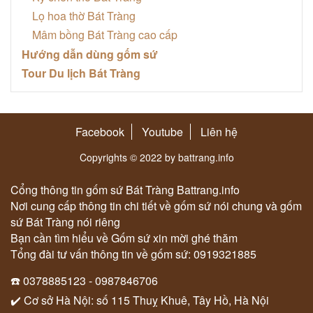
Lọ hoa thờ Bát Tràng
Mâm bồng Bát Tràng cao cấp
Hướng dẫn dùng gốm sứ
Tour Du lịch Bát Tràng
Facebook
Youtube
Liên hệ
Copyrights © 2022 by battrang.info
Cổng thông tin gốm sứ Bát Tràng Battrang.info
Nơi cung cấp thông tin chi tiết về gốm sứ nói chung và gốm
sứ Bát Tràng nói riêng
Bạn cần tìm hiểu về Gốm sứ xin mời ghé thăm
Tổng đài tư vấn thông tin về gốm sứ: 0919321885
☎️ 0378885123 - 0987846706
✔️ Cơ sở Hà Nội: số 115 Thuỵ Khuê, Tây Hồ, Hà Nội