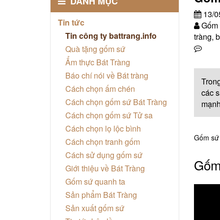
DANH MỤC
13/0
Tin tức
Gốm s
Tin công ty battrang.info
tràng, b
Quà tặng gốm sứ
Ẩm thực Bát Tràng
Báo chí nói về Bát tràng
Trong
Cách chọn ấm chén
các s
Cách chọn gốm sứ Bát Tràng
mạnh 
Cách chọn gốm sứ Tử sa
Cách chọn lọ lộc bình
Gốm sứ B
Cách chọn tranh gốm
Cách sử dụng gốm sứ
Gốm 
Giới thiệu về Bát Tràng
Gốm sứ quanh ta
Sản phẩm Bát Tràng
Sản xuất gốm sứ