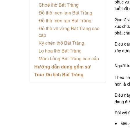
phục vụ 
Choé thờ Bát Tràng
tuổi bắ
Đồ thờ men lam Bát Tràng
Gen Z v
Đồ thờ men rạn Bát Tràng
xúc chữa
Đồ thờ vẽ vàng Bát Tràng cao
phải chu
cấp
Kỷ chén thờ Bát Tràng
Điều đán
Lọ hoa thờ Bát Tràng
xây dựng
Mâm bồng Bát Tràng cao cấp
Người t
Hướng dẫn dùng gốm sứ
Tour Du lịch Bát Tràng
Theo nhi
hơn là c
Điều này
đang đượ
Đối với 
Một g