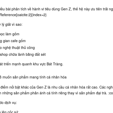
ều bài phân tích về hành vi tiêu dùng Gen Z, thế hệ này ưu tiên trải 
Reference[oaicite:2]{index=2}
lý giải vì sao:
học làm gốm
g gian cafe gốm
o nghệ thuật thủ công
shop chữa lành bằng đất sét
át triển mạnh quanh khu vực Bát Tràng.
rẻ muốn sản phẩm mang tính cá nhân hóa
điểm nổi bật khác của Gen Z là nhu cầu cá nhân hóa rất cao. Các nghi
h những sản phẩm phản ánh cá tính riêng thay vì sản phẩm đại trà. :co
 do dịch vụ:
n lên cốc sứ