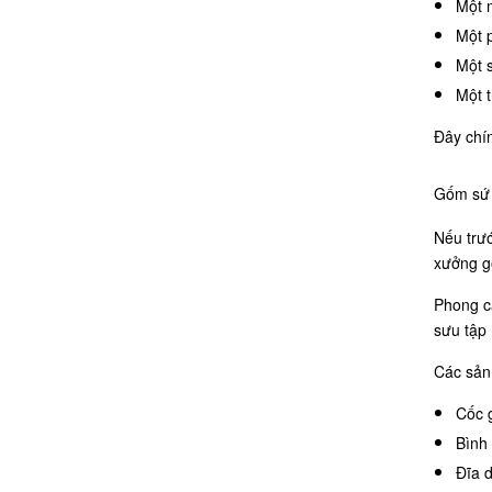
Một 
Một p
Một 
Một t
Đây chín
Gốm sứ B
Nếu trư
xưởng gố
Phong c
sưu tập 
Các sản
Cốc 
Bình
Đĩa d