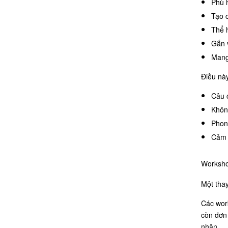
Phù 
Tạo 
Thể 
Gắn v
Mang
Điều này
Câu 
Khôn
Phon
Cảm 
Worksho
Một thay
Các work
còn đơn 
nhân.