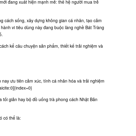
g mới đang xuất hiện mạnh mẽ: thế hệ người mua trẻ
ng cách sống, xây dựng không gian cá nhân, tạo cảm
g hành vi tiêu dùng này đang buộc làng nghề Bát Tràng
ố.
cách kể câu chuyện sản phẩm, thiết kế trải nghiệm và
n nay ưu tiên cảm xúc, tính cá nhân hóa và trải nghiệm
cite:0]{index=0}
 tối giản hay bộ đồ uống trà phong cách Nhật Bản
 có thể là: