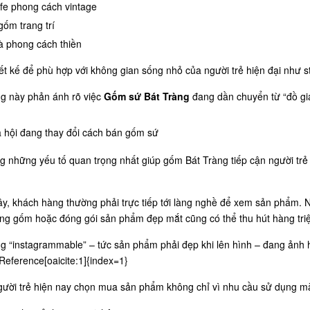
fe phong cách vintage
ốm trang trí
à phong cách thiền
ết kế để phù hợp với không gian sống nhỏ của người trẻ hiện đại như s
g này phản ánh rõ việc
Gốm sứ Bát Tràng
đang dần chuyển từ “đồ gia
 hội đang thay đổi cách bán gốm sứ
g những yếu tố quan trọng nhất giúp gốm Bát Tràng tiếp cận người trẻ
y, khách hàng thường phải trực tiếp tới làng nghề để xem sản phẩm. 
ng gốm hoặc đóng gói sản phẩm đẹp mắt cũng có thể thu hút hàng triệ
g “instagrammable” – tức sản phẩm phải đẹp khi lên hình – đang ảnh 
Reference[oaicite:1]{index=1}
gười trẻ hiện nay chọn mua sản phẩm không chỉ vì nhu cầu sử dụng mà