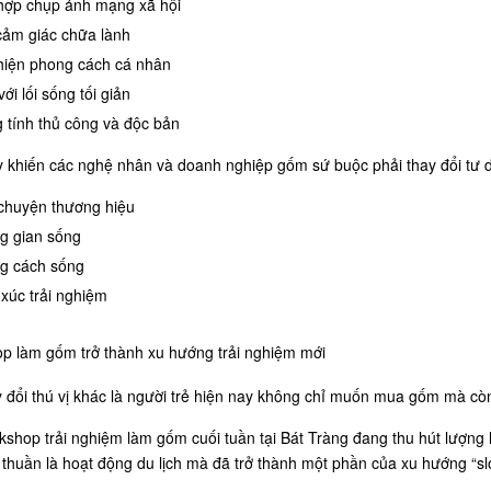
hợp chụp ảnh mạng xã hội
cảm giác chữa lành
hiện phong cách cá nhân
ới lối sống tối giản
 tính thủ công và độc bản
 khiến các nghệ nhân và doanh nghiệp gốm sứ buộc phải thay đổi tư d
chuyện thương hiệu
g gian sống
g cách sống
xúc trải nghiệm
p làm gốm trở thành xu hướng trải nghiệm mới
 đổi thú vị khác là người trẻ hiện nay không chỉ muốn mua gốm mà cò
shop trải nghiệm làm gốm cuối tuần tại Bát Tràng đang thu hút lượng l
thuần là hoạt động du lịch mà đã trở thành một phần của xu hướng “slo