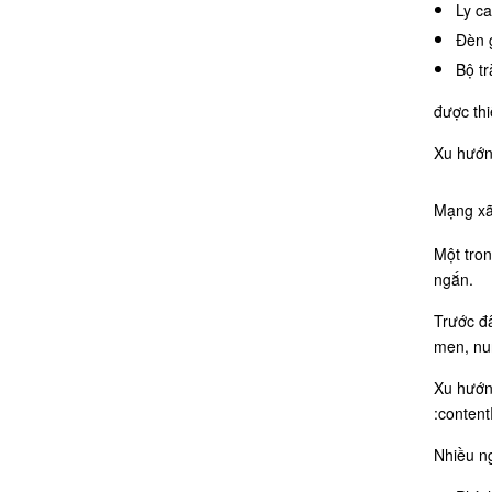
Ly ca
Đèn g
Bộ tr
được thi
Xu hướn
Mạng xã
Một tron
ngắn.
Trước đâ
men, nu
Xu hướn
:content
Nhiều n