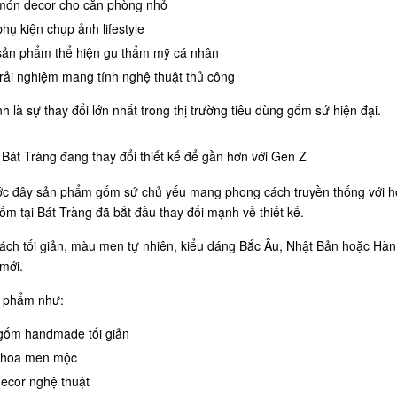
món decor cho căn phòng nhỏ
hụ kiện chụp ảnh lifestyle
sản phẩm thể hiện gu thẩm mỹ cá nhân
rải nghiệm mang tính nghệ thuật thủ công
h là sự thay đổi lớn nhất trong thị trường tiêu dùng gốm sứ hiện đại.
át Tràng đang thay đổi thiết kế để gần hơn với Gen Z
ớc đây sản phẩm gốm sứ chủ yếu mang phong cách truyền thống với hoa
m tại Bát Tràng đã bắt đầu thay đổi mạnh về thiết kế.
ách tối giản, màu men tự nhiên, kiểu dáng Bắc Âu, Nhật Bản hoặc Hàn
mới.
 phẩm như:
gốm handmade tối giản
 hoa men mộc
ecor nghệ thuật