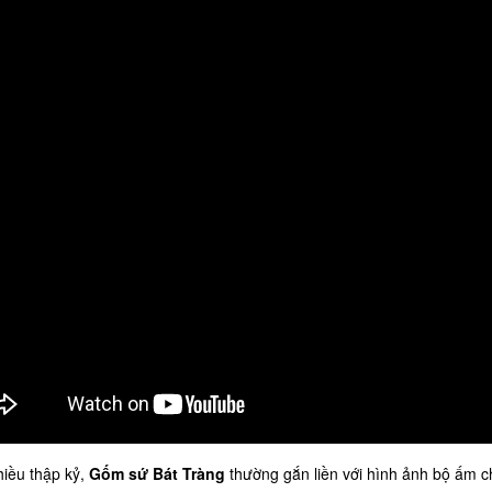
hiều thập kỷ,
Gốm sứ Bát Tràng
thường gắn liền với hình ảnh bộ ấm c