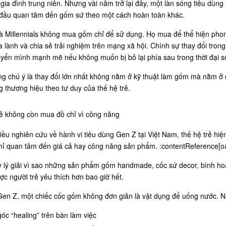
gia đình trung niên. Nhưng vài năm trở lại đây, một làn sóng tiêu dùn
t đầu quan tâm đến gốm sứ theo một cách hoàn toàn khác.
à Millennials không mua gốm chỉ để sử dụng. Họ mua để thể hiện pho
 lành và chia sẻ trải nghiệm trên mạng xã hội. Chính sự thay đổi tron
yển mình mạnh mẽ nếu không muốn bị bỏ lại phía sau trong thời đại s
g chú ý là thay đổi lớn nhất không nằm ở kỹ thuật làm gốm mà nằm ở 
 thương hiệu theo tư duy của thế hệ trẻ.
rẻ không còn mua đồ chỉ vì công năng
ều nghiên cứu về hành vi tiêu dùng Gen Z tại Việt Nam, thế hệ trẻ hiệ
hỉ quan tâm đến giá cả hay công năng sản phẩm. :contentReference[oai
 lý giải vì sao những sản phẩm gốm handmade, cốc sứ decor, bình hoa
c người trẻ yêu thích hơn bao giờ hết.
Gen Z, một chiếc cốc gốm không đơn giản là vật dụng để uống nước. Nó
óc “healing” trên bàn làm việc