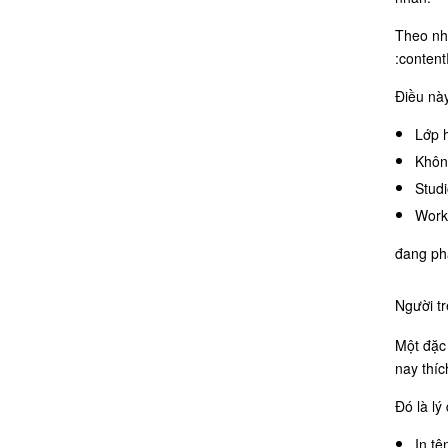
Theo nhi
:content
Điều này 
Lớp 
Khôn
Studi
Work
đang ph
Người t
Một đặc 
nay thíc
Đó là lý
In tê