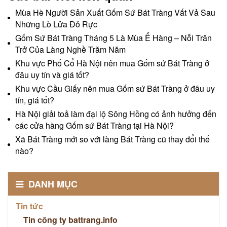
Mùa Hè Người Sản Xuất Gốm Sứ Bát Tràng Vất Vả Sau
Những Lò Lửa Đỏ Rực
Gốm Sứ Bát Tràng Tháng 5 Là Mùa Ế Hàng – Nỗi Trăn
Trở Của Làng Nghề Trăm Năm
Khu vực Phố Cổ Hà Nội nên mua Gốm sứ Bát Tràng ở
đâu uy tín và giá tốt?
Khu vực Cầu Giấy nên mua Gốm sứ Bát Tràng ở đâu uy
tín, giá tốt?
Hà Nội giải toả làm đại lộ Sông Hồng có ảnh hưởng đến
các cửa hàng Gốm sứ Bát Tràng tại Hà Nội?
Xã Bát Tràng mới so với làng Bát Tràng cũ thay đổi thế
nào?
DANH MỤC
Tin tức
Tin công ty battrang.info