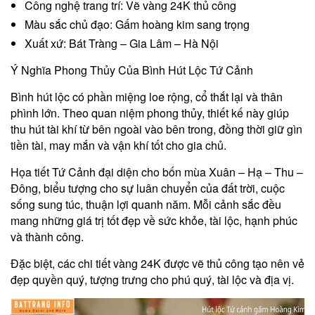
Công nghệ trang trí: Vẽ vàng 24K thủ công
Màu sắc chủ đạo: Gấm hoàng kim sang trọng
Xuất xứ: Bát Tràng – Gia Lâm – Hà Nội
Ý Nghĩa Phong Thủy Của Bình Hút Lộc Tứ Cảnh
Bình hút lộc có phần miệng loe rộng, cổ thắt lại và thân
phình lớn. Theo quan niệm phong thủy, thiết kế này giúp
thu hút tài khí từ bên ngoài vào bên trong, đồng thời giữ gìn
tiền tài, may mắn và vận khí tốt cho gia chủ.
Họa tiết Tứ Cảnh đại diện cho bốn mùa Xuân – Hạ – Thu –
Đông, biểu tượng cho sự luân chuyển của đất trời, cuộc
sống sung túc, thuận lợi quanh năm. Mỗi cảnh sắc đều
mang những giá trị tốt đẹp về sức khỏe, tài lộc, hạnh phúc
và thành công.
Đặc biệt, các chi tiết vàng 24K được vẽ thủ công tạo nên vẻ
đẹp quyền quý, tượng trưng cho phú quý, tài lộc và địa vị.