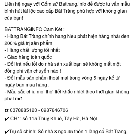
Liên hệ ngay với Gốm sứ Battrang.info để được tư vấn mẫu
bình hút tài lộc cao cấp Bát Tràng phù hợp với không gian
của bạn!
BATTRANGINFO Cam Kết :
- Hàng Bát Tràng chính hãng Nếu phát hiện hàng nhái đền
200% giá trị sản phẩm
- Hàng chất lượng tốt nhất
- Giao hàng toàn quốc
- Đổi trả nếu lỗi do nhà sản xuất bạn sẽ không mất một
đồng phí vận chuyển nào !
- Đổi mẫu sản phẩm thoải mái trong vòng 5 ngày kể từ
ngày bạn mua hàng .
- Mầu sắc chịu mọi thời tiết khắc nhiệt theo thời gian không
phai mờ
☎️ 0378885123 - 0987846706
✔️ CH1: số 115 Thuỵ Khuê, Tây Hồ, Hà Nội
✔️Trụ sở chính: Số nhà 8 ngõ 45 thôn 1 làng cổ Bát Tràng,