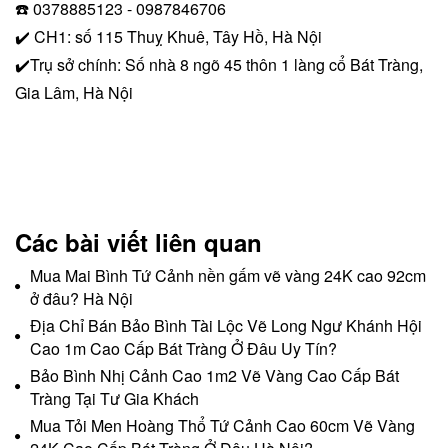
☎️ 0378885123 - 0987846706
✔️ CH1: số 115 Thuỵ Khuê, Tây Hồ, Hà Nội
✔️Trụ sở chính: Số nhà 8 ngõ 45 thôn 1 làng cổ Bát Tràng,
Gia Lâm, Hà Nội
Các bài viết liên quan
Mua Mai Bình Tứ Cảnh nền gấm vẽ vàng 24K cao 92cm
ở đâu? Hà Nội
Địa Chỉ Bán Bảo Bình Tài Lộc Vẽ Long Ngư Khánh Hội
Cao 1m Cao Cấp Bát Tràng Ở Đâu Uy Tín?
Bảo Bình Nhị Cảnh Cao 1m2 Vẽ Vàng Cao Cấp Bát
Tràng Tại Tư Gia Khách
Mua Tỏi Men Hoàng Thổ Tứ Cảnh Cao 60cm Vẽ Vàng