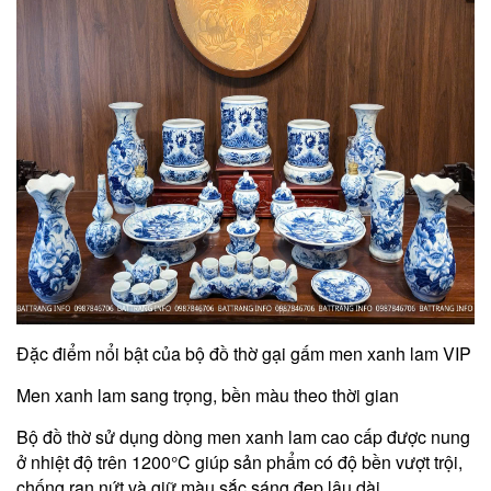
Đặc điểm nổi bật của bộ đồ thờ gại gấm men xanh lam VIP
Men xanh lam sang trọng, bền màu theo thời gian
Bộ đồ thờ sử dụng dòng men xanh lam cao cấp được nung
ở nhiệt độ trên 1200°C giúp sản phẩm có độ bền vượt trội,
chống rạn nứt và giữ màu sắc sáng đẹp lâu dài.