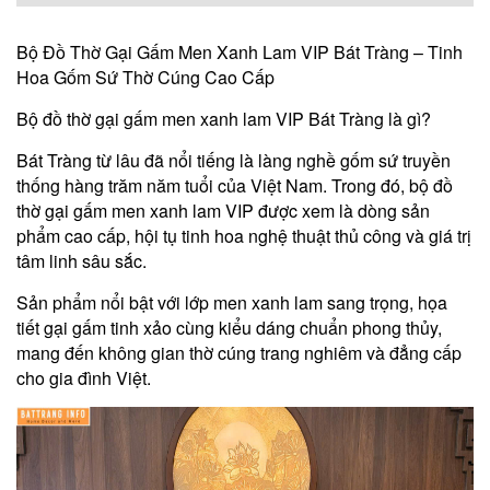
Bộ Đồ Thờ Gại Gấm Men Xanh Lam VIP Bát Tràng – Tinh
Hoa Gốm Sứ Thờ Cúng Cao Cấp
Bộ đồ thờ gại gấm men xanh lam VIP Bát Tràng là gì?
Bát Tràng từ lâu đã nổi tiếng là làng nghề gốm sứ truyền
thống hàng trăm năm tuổi của Việt Nam. Trong đó, bộ đồ
thờ gại gấm men xanh lam VIP được xem là dòng sản
phẩm cao cấp, hội tụ tinh hoa nghệ thuật thủ công và giá trị
tâm linh sâu sắc.
Sản phẩm nổi bật với lớp men xanh lam sang trọng, họa
tiết gại gấm tinh xảo cùng kiểu dáng chuẩn phong thủy,
mang đến không gian thờ cúng trang nghiêm và đẳng cấp
cho gia đình Việt.