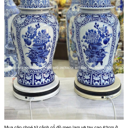
Mua cặp choé tứ cảnh cổ đồ men lam vẽ tay cao 63cm ở