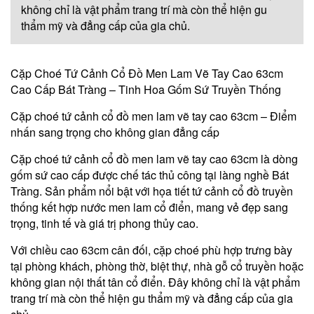
không chỉ là vật phẩm trang trí mà còn thể hiện gu
thẩm mỹ và đẳng cấp của gia chủ.
Cặp Choé Tứ Cảnh Cổ Đồ Men Lam Vẽ Tay Cao 63cm
Cao Cấp Bát Tràng – Tinh Hoa Gốm Sứ Truyền Thống
Cặp choé tứ cảnh cổ đồ men lam vẽ tay cao 63cm – Điểm
nhấn sang trọng cho không gian đẳng cấp
Cặp choé tứ cảnh cổ đồ men lam vẽ tay cao 63cm là dòng
gốm sứ cao cấp được chế tác thủ công tại làng nghề Bát
Tràng. Sản phẩm nổi bật với họa tiết tứ cảnh cổ đồ truyền
thống kết hợp nước men lam cổ điển, mang vẻ đẹp sang
trọng, tinh tế và giá trị phong thủy cao.
Với chiều cao 63cm cân đối, cặp choé phù hợp trưng bày
tại phòng khách, phòng thờ, biệt thự, nhà gỗ cổ truyền hoặc
không gian nội thất tân cổ điển. Đây không chỉ là vật phẩm
trang trí mà còn thể hiện gu thẩm mỹ và đẳng cấp của gia