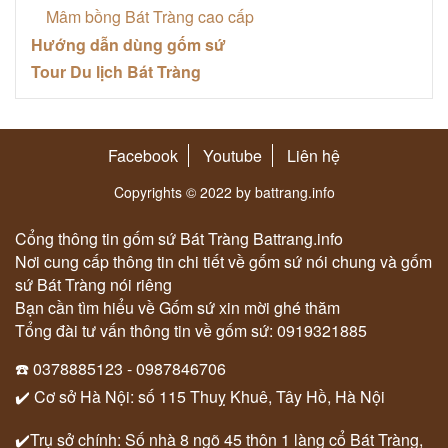
Mâm bồng Bát Tràng cao cấp
Hướng dẫn dùng gốm sứ
Tour Du lịch Bát Tràng
Facebook
Youtube
Liên hệ
Copyrights © 2022 by battrang.info
Cổng thông tin gốm sứ Bát Tràng Battrang.info
Nơi cung cấp thông tin chi tiết về gốm sứ nói chung và gốm
sứ Bát Tràng nói riêng
Bạn cần tìm hiểu về Gốm sứ xin mời ghé thăm
Tổng đài tư vấn thông tin về gốm sứ: 0919321885
☎️ 0378885123 - 0987846706
✔️ Cơ sở Hà Nội: số 115 Thuỵ Khuê, Tây Hồ, Hà Nội
✔️Trụ sở chính: Số nhà 8 ngõ 45 thôn 1 làng cổ Bát Tràng,