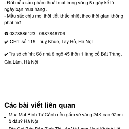
- Đổi mẫu sản phẩm thoải mái trong vòng 5 ngày kể từ
ngày bạn mua hàng .
- Mầu sắc chịu mọi thời tiết khắc nhiệt theo thời gian không
phai mờ
☎️ 0378885123 - 0987846706
✔️ CH1: số 115 Thuỵ Khuê, Tây Hồ, Hà Nội
✔️Trụ sở chính: Số nhà 8 ngõ 45 thôn 1 làng cổ Bát Tràng,
Gia Lâm, Hà Nội
Các bài viết liên quan
Mua Mai Bình Tứ Cảnh nền gấm vẽ vàng 24K cao 92cm
ở đâu? Hà Nội
Địa Chỉ Bán Bảo Bình Tài Lộc Vẽ Long Ngư Khánh Hội