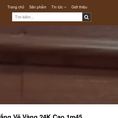
Trang chủ
Sản phẩm
Tin tức
Giới thiệu
rắng Vẽ Vàng 24K Cao 1m45