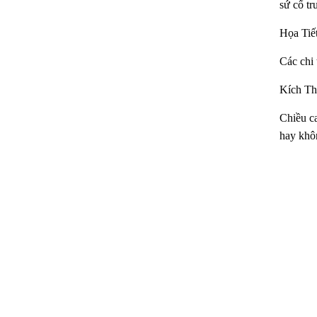
sứ cổ tr
Họa Tiế
Các chi 
Kích Th
Chiều ca
hay khôn