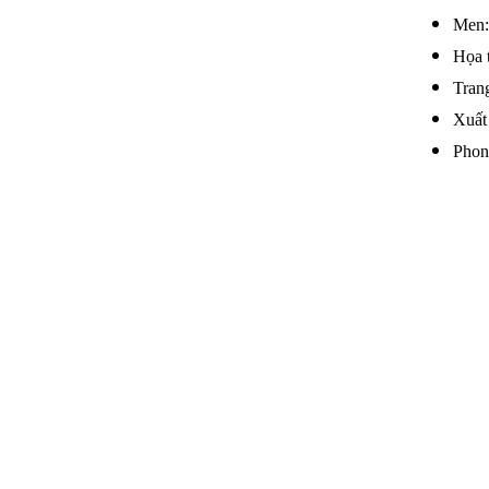
Men:
Họa t
Trang
Xuất
Phon