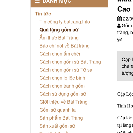
DANH MỤC
Cao 
Tin tức
22/0
Tin công ty battrang.info
Gốm s
Quà tặng gốm sứ
tràng, b
Ẩm thực Bát Tràng
Báo chí nói về Bát tràng
Cách chọn ấm chén
Cặp l
Cách chọn gốm sứ Bát Tràng
chế t
Cách chọn gốm sứ Tử sa
tượng
Cách chọn lọ lộc bình
Cách chọn tranh gốm
Cách sử dụng gốm sứ
Cặp Lộc
Giới thiệu về Bát Tràng
Tinh Ho
Gốm sứ quanh ta
Sản phẩm Bát Tràng
Cặp lộc
Sản xuất gốm sứ
tại làng
sự thịnh