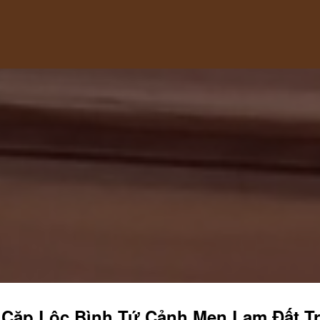
Cặp Lộc Bình Tứ Cảnh Men Lam Đất T