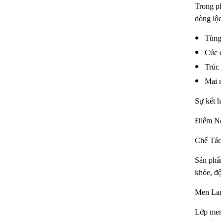
Trong ph
dòng lộc
Tùng
Cúc đ
Trúc 
Mai 
Sự kết h
Điểm Nổ
Chế Tác
Sản phẩm
khỏe, độ
Men Lam
Lớp men