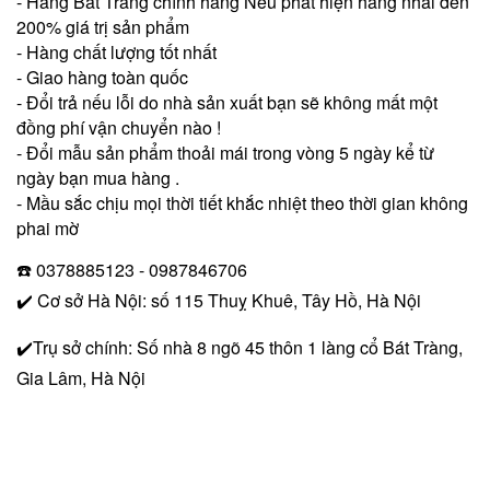
- Hàng Bát Tràng chính hãng Nếu phát hiện hàng nhái đền
200% giá trị sản phẩm
- Hàng chất lượng tốt nhất
- Giao hàng toàn quốc
- Đổi trả nếu lỗi do nhà sản xuất bạn sẽ không mất một
đồng phí vận chuyển nào !
- Đổi mẫu sản phẩm thoải mái trong vòng 5 ngày kể từ
ngày bạn mua hàng .
- Mầu sắc chịu mọi thời tiết khắc nhiệt theo thời gian không
phai mờ
☎️ 0378885123 - 0987846706
✔️ Cơ sở Hà Nội: số 115 Thuỵ Khuê, Tây Hồ, Hà Nội
✔️Trụ sở chính: Số nhà 8 ngõ 45 thôn 1 làng cổ Bát Tràng,
Gia Lâm, Hà Nội