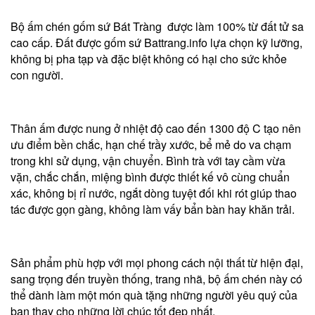
Bộ ấm chén gốm sứ Bát Tràng được làm 100% từ đất tử sa
cao cấp. Đất được gốm sứ Battrang.info lựa chọn kỹ lưỡng,
không bị pha tạp và đặc biệt không có hại cho sức khỏe
con người.
Thân ấm được nung ở nhiệt độ cao đến 1300 độ C tạo nên
ưu điểm bền chắc, hạn chế trầy xước, bể mẻ do va chạm
trong khi sử dụng, vận chuyển. Bình trà với tay cầm vừa
vặn, chắc chắn, miệng bình được thiết kế vô cùng chuẩn
xác, không bị rỉ nước, ngắt dòng tuyệt đối khi rót giúp thao
tác được gọn gàng, không làm vấy bẩn bàn hay khăn trải.
Sản phẩm phù hợp với mọi phong cách nội thất từ hiện đại,
sang trọng đến truyền thống, trang nhã, bộ ấm chén này có
thể dành làm một món quà tặng những người yêu quý của
bạn thay cho những lời chúc tốt đẹp nhất.