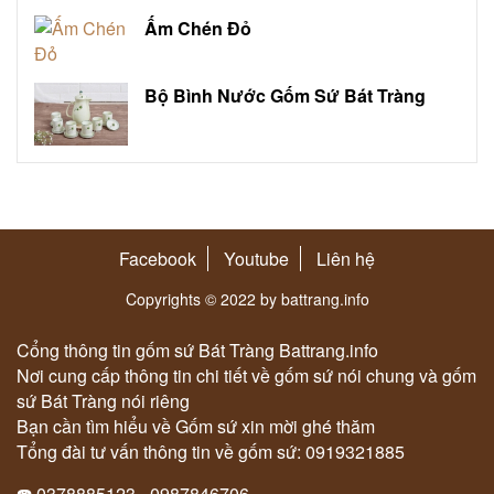
Ấm Chén Đỏ
Bộ Bình Nước Gốm Sứ Bát Tràng
Facebook
Youtube
Liên hệ
Copyrights © 2022 by battrang.info
Cổng thông tin gốm sứ Bát Tràng Battrang.info
Nơi cung cấp thông tin chi tiết về gốm sứ nói chung và gốm
sứ Bát Tràng nói riêng
Bạn cần tìm hiểu về Gốm sứ xin mời ghé thăm
Tổng đài tư vấn thông tin về gốm sứ: 0919321885
☎️ 0378885123 - 0987846706