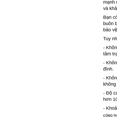
mạnh m
và khả
Bạn có
buôn b
bảo vệ
Tuy nh
- Khôn
tâm tr
- Khôn
đình.
- Khôn
không 
- Độ c
hơn 10
- Khoả
CỔNG TH