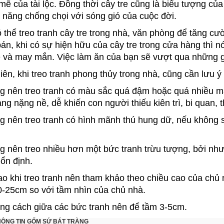
ẽ của tài lộc. Đồng thời cây tre cũng là biểu tượng củ
 năng chống chọi với sóng gió của cuộc đời.
 thể treo tranh cây tre trong nhà, văn phòng để tăng cườ
án, khi có sự hiện hữu của cây tre trong cửa hàng thì nó
 và may mắn. Việc làm ăn của bạn sẽ vượt qua những gi
iên, khi treo tranh phong thủy trong nhà, cũng cần lưu ý
g nên treo tranh có màu sắc quá đậm hoặc quá nhiều m
ạng nặng nề, dễ khiến con người thiếu kiên trì, bi quan, 
g nên treo tranh có hình mãnh thú hung dữ, nếu không 
g nên treo nhiều hơn một bức tranh trừu tượng, bởi như 
ổn định.
ao khi treo tranh nên tham khảo theo chiều cao của chủ n
-25cm so với tầm nhìn của chủ nhà.
ng cách giữa các bức tranh nên để tầm 3-5cm.
ÔNG TIN GỐM SỨ BÁT TRÀNG