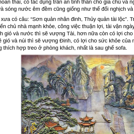
hoan thai, có tác dụng trấn an tinh thần cho gia chủ và 
à sóng nước êm đềm cũng giống như thế đối nghịch và 
xưa có câu: “Sơn quản nhân đinh, Thủy quản tài lộc”. Tr
iến chủ nhà mạnh khỏe, công việc thuận lợi, tài vận ngà
h gió và nước thì sẽ vượng Tài, hơn nữa còn có lợi cho
ề gió và núi thì sẽ vượng Đinh, có lợi cho sức khỏe của
 thích hợp treo ở phòng khách, nhất là sau ghế sofa.