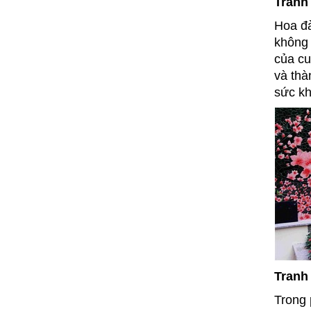
Tranh
Hoa đà
không 
của cu
và thà
sức kh
Tranh 
Trong 