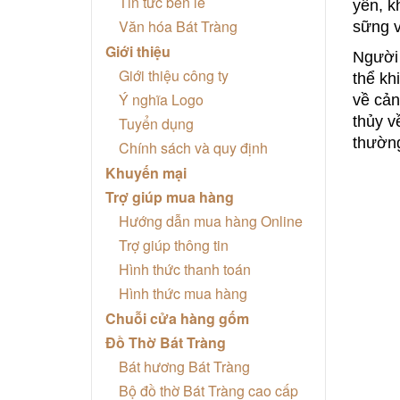
Tin tức bên lề
yên, k
Văn hóa Bát Tràng
sững v
Giới thiệu
Người 
Giới thiệu công ty
thể kh
Ý nghĩa Logo
về cản
thủy v
Tuyển dụng
thường
Chính sách và quy định
Khuyến mại
Trợ giúp mua hàng
Hướng dẫn mua hàng Online
Trợ giúp thông tin
Hình thức thanh toán
Hình thức mua hàng
Chuỗi cửa hàng gốm
Đồ Thờ Bát Tràng
Bát hương Bát Tràng
Bộ đồ thờ Bát Tràng cao cấp