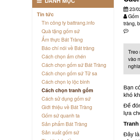
DANH MỤC
23/0
Tin tức
Gốm s
Tin công ty battrang.info
tràng, b
Quà tặng gốm sứ
Ẩm thực Bát Tràng
Báo chí nói về Bát tràng
Treo 
Cách chọn ấm chén
vào n
Cách chọn gốm sứ Bát Tràng
nghĩa
Cách chọn gốm sứ Tử sa
Cách chọn lọ lộc bình
Bạn có
Cách chọn tranh gốm
khó kh
Cách sử dụng gốm sứ
Để đón
Giới thiệu về Bát Tràng
lựa ch
Gốm sứ quanh ta
Sản phẩm Bát Tràng
Tranh
Sản xuất gốm sứ
Đây là