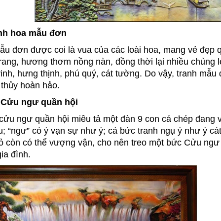
anh hoa mẫu đơn
u đơn được coi là vua của các loài hoa, mang vẻ đẹp 
rang, hương thơm nồng nàn, đồng thời lại nhiều chủng l
inh, hưng thịnh, phú quý, cát tường. Do vậy, tranh mẫu
thủy hoàn hảo.
 Cửu ngư quần hội
cửu ngư quần hội miêu tả một đàn 9 con cá chép đang vu
u; “ngư” có ý vạn sự như ý; cả bức tranh ngụ ý như ý cá
 còn có thể vượng vận, cho nên treo một bức Cửu ngư 
gia đình.