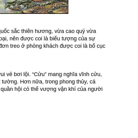
quốc sắc thiên hương, vừa cao quý vừa
oại, nên được coi là biểu tượng của sự
 đơn treo ở phòng khách được coi là bố cục
i vẻ bơi lội. “Cửu” mang nghĩa vĩnh cửu,
t tường. Hơn nữa, trong phong thủy, cá
quần hội có thể vượng vận khí của người